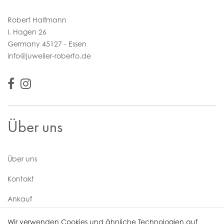
Robert Halfmann
I. Hagen 26
Germany 45127 - Essen
info@juwelier-roberto.de
Über uns
Über uns
Kontakt
Ankauf
Uhren Service
Wir verwenden Cookies und ähnliche Technologien auf