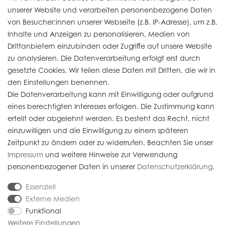
unserer Website und verarbeiten personenbezogene Daten
von Besucher:innen unserer Webseite (z.B. IP-Adresse), um z.B.
Vertrag widerrufen
Inhalte und Anzeigen zu personalisieren, Medien von
Drittanbietern einzubinden oder Zugriffe auf unsere Website
zu analysieren. Die Datenverarbeitung erfolgt erst durch
Informationen
gesetzte Cookies. Wir teilen diese Daten mit Dritten, die wir in
den Einstellungen benennen.
Die Datenverarbeitung kann mit Einwilligung oder aufgrund
Daten­schutz­erklärung
eines berechtigten Interesses erfolgen. Die Zustimmung kann
erteilt oder abgelehnt werden. Es besteht das Recht, nicht
Widerrufs­recht
einzuwilligen und die Einwilligung zu einem späteren
Impressum
Zeitpunkt zu ändern oder zu widerrufen. Beachten Sie unser
Impressum
und weitere Hinweise zur Verwendung
AGB
personenbezogener Daten in unserer
Daten­schutz­erklärung
.
Versandkosten
Essenziell
Externe Medien
Funktional
Weitere Einstellungen