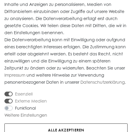
Inhalte und Anzeigen zu personalisieren, Medien von
Drittanbietern einzubinden oder Zugriffe auf unsere Website
zu analysieren. Die Datenverarbeitung erfolgt erst durch
Informationen
gesetzte Cookies. Wir teilen diese Daten mit Dritten, die wir in
den Einstellungen benennen.
Die Datenverarbeitung kann mit Einwilligung oder aufgrund
Daten­schutz­erklärung
eines berechtigten Interesses erfolgen. Die Zustimmung kann
erteilt oder abgelehnt werden. Es besteht das Recht, nicht
Widerrufs­recht
einzuwilligen und die Einwilligung zu einem späteren
Impressum
Zeitpunkt zu ändern oder zu widerrufen. Beachten Sie unser
Impressum
und weitere Hinweise zur Verwendung
AGB
personenbezogener Daten in unserer
Daten­schutz­erklärung
.
Versandkosten
Essenziell
Externe Medien
Funktional
Weitere Einstellungen
* Alle Preise verstehen sich inkl. gesetzl. MwSt. Gebrauchte Artikel (Artikel im
Kundenauftrag) sind nach § 25 A UStG besteuert, die MwSt ist nicht
ALLE AKZEPTIEREN