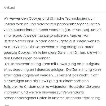
Ankauf
Uhren Service
Wir verwenden Cookies und ähnliche Technologien auf
unserer Website und verarbeiten personenbezogene Daten
von Besucher:innen unserer Webseite (z.B. IP-Adresse), um z.B.
Vertrag widerrufen
Inhalte und Anzeigen zu personalisieren, Medien von
Drittanbietern einzubinden oder Zugriffe auf unsere Website
zu analysieren. Die Datenverarbeitung erfolgt erst durch
Informationen
gesetzte Cookies. Wir teilen diese Daten mit Dritten, die wir in
den Einstellungen benennen.
Die Datenverarbeitung kann mit Einwilligung oder aufgrund
Daten­schutz­erklärung
eines berechtigten Interesses erfolgen. Die Zustimmung kann
erteilt oder abgelehnt werden. Es besteht das Recht, nicht
Widerrufs­recht
einzuwilligen und die Einwilligung zu einem späteren
Impressum
Zeitpunkt zu ändern oder zu widerrufen. Beachten Sie unser
Impressum
und weitere Hinweise zur Verwendung
AGB
personenbezogener Daten in unserer
Daten­schutz­erklärung
.
Versandkosten