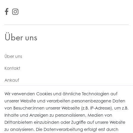
Über uns
Über uns
Kontakt
Ankauf
Uhren Service
Wir verwenden Cookies und ähnliche Technologien auf
unserer Website und verarbeiten personenbezogene Daten
von Besucher:innen unserer Webseite (z.B. IP-Adresse), um z.B.
Vertrag widerrufen
Inhalte und Anzeigen zu personalisieren, Medien von
Drittanbietern einzubinden oder Zugriffe auf unsere Website
zu analysieren. Die Datenverarbeitung erfolgt erst durch