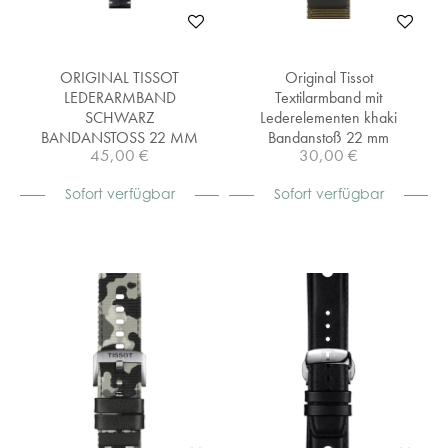
ORIGINAL TISSOT
Original Tissot
LEDERARMBAND
Textilarmband mit
SCHWARZ
Lederelementen khaki
BANDANSTOSS 22 MM
Bandanstoß 22 mm
45,00 €
30,00 €
Sofort verfügbar
Sofort verfügbar