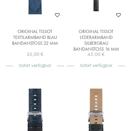
ORIGINAL TISSOT
ORIGINAL TISSOT
TEXTILARMBAND BLAU
LEDERARMBAND
BANDANSTOSS 22 MM
SILBERGRAU
BANDANSTOSS 16 MM
35,00 €
45,00 €
Sofort verfügbar
Sofort verfügbar