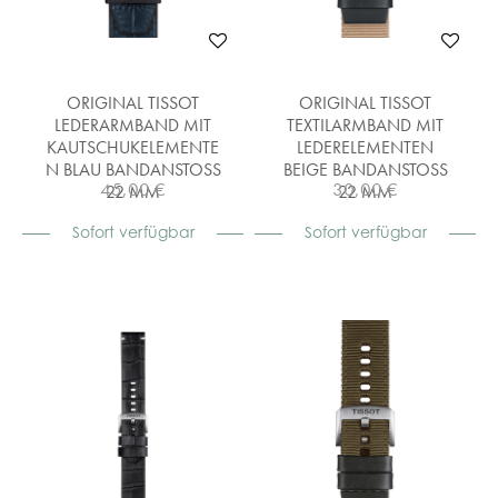
ORIGINAL TISSOT
ORIGINAL TISSOT
LEDERARMBAND MIT
TEXTILARMBAND MIT
KAUTSCHUKELEMENTE
LEDERELEMENTEN
N BLAU BANDANSTOSS
BEIGE BANDANSTOSS
45,00 €
30,00 €
22 MM
22 MM
Sofort verfügbar
Sofort verfügbar