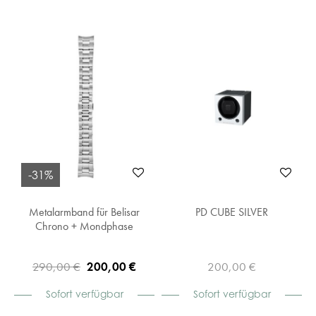
-31%
Metalarmband für Belisar
PD CUBE SILVER
Chrono + Mondphase
290,00 €
200,00 €
200,00 €
Sofort verfügbar
Sofort verfügbar