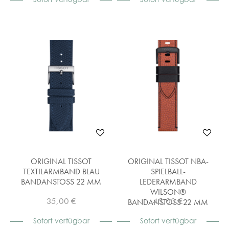
ORIGINAL TISSOT
ORIGINAL TISSOT NBA-
TEXTILARMBAND BLAU
SPIELBALL-
BANDANSTOSS 22 MM
LEDERARMBAND
WILSON®
35,00 €
45,00 €
BANDANSTOSS 22 MM
Sofort verfügbar
Sofort verfügbar