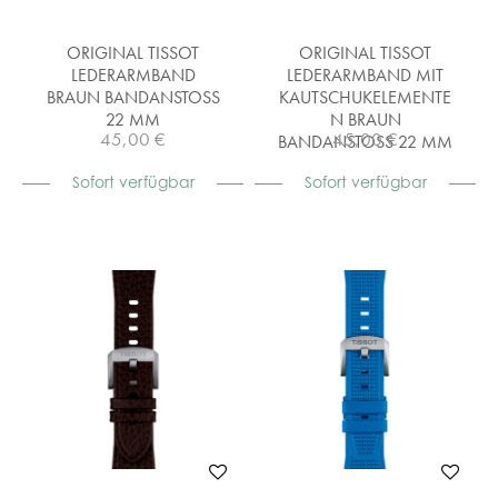
ORIGINAL TISSOT
ORIGINAL TISSOT
LEDERARMBAND
LEDERARMBAND MIT
BRAUN BANDANSTOSS
KAUTSCHUKELEMENTE
22 MM
N BRAUN
45,00 €
45,00 €
BANDANSTOSS 22 MM
Sofort verfügbar
Sofort verfügbar