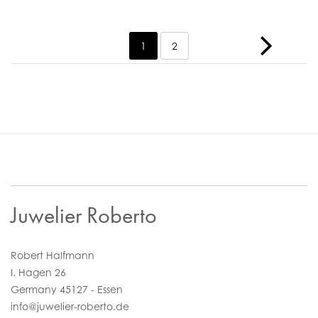
1
2
Juwelier Roberto
Robert Halfmann
I. Hagen 26
Germany 45127 - Essen
info@juwelier-roberto.de