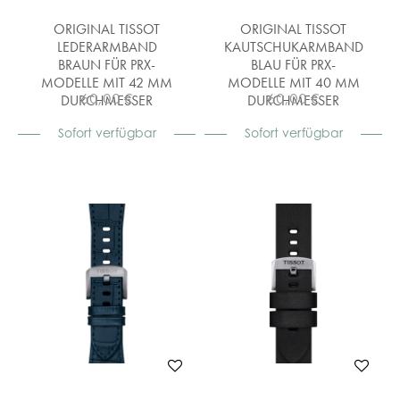
ORIGINAL TISSOT
ORIGINAL TISSOT
LEDERARMBAND
KAUTSCHUKARMBAND
BRAUN FÜR PRX-
BLAU FÜR PRX-
MODELLE MIT 42 MM
MODELLE MIT 40 MM
60,00 €
60,00 €
DURCHMESSER
DURCHMESSER
Sofort verfügbar
Sofort verfügbar