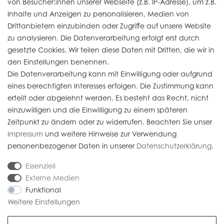
von Besucher:innen unserer Webseite (z.B. IP-Adresse), um z.B.
Vertrag widerrufen
Inhalte und Anzeigen zu personalisieren, Medien von
Drittanbietern einzubinden oder Zugriffe auf unsere Website
zu analysieren. Die Datenverarbeitung erfolgt erst durch
Informationen
gesetzte Cookies. Wir teilen diese Daten mit Dritten, die wir in
den Einstellungen benennen.
Die Datenverarbeitung kann mit Einwilligung oder aufgrund
Daten­schutz­erklärung
eines berechtigten Interesses erfolgen. Die Zustimmung kann
erteilt oder abgelehnt werden. Es besteht das Recht, nicht
Widerrufs­recht
einzuwilligen und die Einwilligung zu einem späteren
Impressum
Zeitpunkt zu ändern oder zu widerrufen. Beachten Sie unser
Impressum
und weitere Hinweise zur Verwendung
AGB
personenbezogener Daten in unserer
Daten­schutz­erklärung
.
Versandkosten
Essenziell
Externe Medien
Funktional
Weitere Einstellungen
* Alle Preise verstehen sich inkl. gesetzl. MwSt. Gebrauchte Artikel (Artikel im