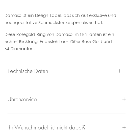
Damaso ist ein Design-Label, das sich auf exklusive und
hochqualitative Schmuckstücke spezialisiert hat.
Diese Rosegold-Ring von Damaso, mit Brillianten ist ein
echter Blickfang. Er besteht aus 750er Rose Gold und
64 Diamanten.
Technische Daten
Uhrenservice
Mit großem Engagement, Sachverstand und viel eigener
Ihr Wunschmodell ist nicht dabei?
Freude an schönen Uhren sorgen wir für einen