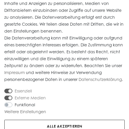
Inhalte und Anzeigen zu personalisieren, Medien von
Drittanbietern einzubinden oder Zugriffe auf unsere Website
zu analysieren. Die Datenverarbeitung erfolgt erst durch
Informationen
gesetzte Cookies. Wir teilen diese Daten mit Dritten, die wir in
den Einstellungen benennen.
Die Datenverarbeitung kann mit Einwilligung oder aufgrund
Daten­schutz­erklärung
eines berechtigten Interesses erfolgen. Die Zustimmung kann
erteilt oder abgelehnt werden. Es besteht das Recht, nicht
Widerrufs­recht
einzuwilligen und die Einwilligung zu einem späteren
Impressum
Zeitpunkt zu ändern oder zu widerrufen. Beachten Sie unser
Impressum
und weitere Hinweise zur Verwendung
AGB
personenbezogener Daten in unserer
Daten­schutz­erklärung
.
Versandkosten
Essenziell
Externe Medien
Funktional
Weitere Einstellungen
* Alle Preise verstehen sich inkl. gesetzl. MwSt. Gebrauchte Artikel (Artikel im
Kundenauftrag) sind nach § 25 A UStG besteuert, die MwSt ist nicht
ALLE AKZEPTIEREN