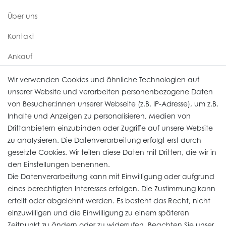
Über uns
Kontakt
Ankauf
Uhren Service
Wir verwenden Cookies und ähnliche Technologien auf
unserer Website und verarbeiten personenbezogene Daten
von Besucher:innen unserer Webseite (z.B. IP-Adresse), um z.B.
Vertrag widerrufen
Inhalte und Anzeigen zu personalisieren, Medien von
Drittanbietern einzubinden oder Zugriffe auf unsere Website
zu analysieren. Die Datenverarbeitung erfolgt erst durch
Informationen
gesetzte Cookies. Wir teilen diese Daten mit Dritten, die wir in
den Einstellungen benennen.
Die Datenverarbeitung kann mit Einwilligung oder aufgrund
Daten­schutz­erklärung
eines berechtigten Interesses erfolgen. Die Zustimmung kann
erteilt oder abgelehnt werden. Es besteht das Recht, nicht
Widerrufs­recht
einzuwilligen und die Einwilligung zu einem späteren
Impressum
Zeitpunkt zu ändern oder zu widerrufen. Beachten Sie unser