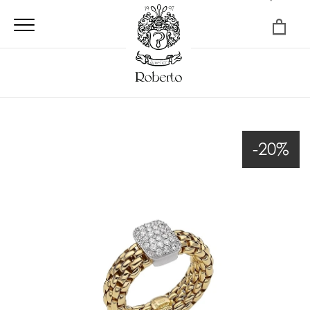
×
-20%