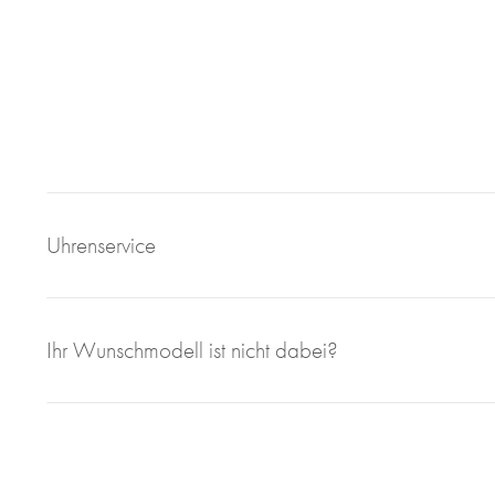
Uhrenservice
Mit großem Engagement, Sachverstand und viel eigener F
Ihr Wunschmodell ist nicht dabei?
sorgen wir für einen einwandfreien Uhrenservice bei Juweli
Bei Juwelier Roberto sind Sie richtig wenn Sie Ihre gebrau
geben wollen. Seit 1997 sind wir im Bereich des Luxusuhren
Ihnen faire und marktorientierte Preis. Ob Uhrenankauf ode
Ihr zuverlässiger Ansprechpartner.