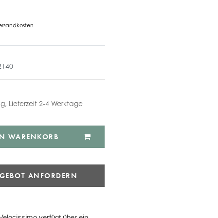
ersandkosten
2140
ig, Lieferzeit 2-4 Werktage
EN WARENKORB
NGEBOT ANFORDERN
 Velocissimo verfügt über ein