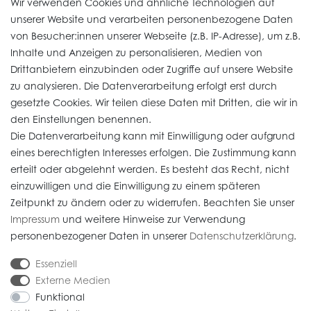
Wir verwenden Cookies und ähnliche Technologien auf
unserer Website und verarbeiten personenbezogene Daten
von Besucher:innen unserer Webseite (z.B. IP-Adresse), um z.B.
Vertrag widerrufen
Inhalte und Anzeigen zu personalisieren, Medien von
Drittanbietern einzubinden oder Zugriffe auf unsere Website
zu analysieren. Die Datenverarbeitung erfolgt erst durch
Informationen
gesetzte Cookies. Wir teilen diese Daten mit Dritten, die wir in
den Einstellungen benennen.
Die Datenverarbeitung kann mit Einwilligung oder aufgrund
Daten­schutz­erklärung
eines berechtigten Interesses erfolgen. Die Zustimmung kann
erteilt oder abgelehnt werden. Es besteht das Recht, nicht
Widerrufs­recht
einzuwilligen und die Einwilligung zu einem späteren
Impressum
Zeitpunkt zu ändern oder zu widerrufen. Beachten Sie unser
Impressum
und weitere Hinweise zur Verwendung
AGB
personenbezogener Daten in unserer
Daten­schutz­erklärung
.
Versandkosten
Essenziell
Externe Medien
Funktional