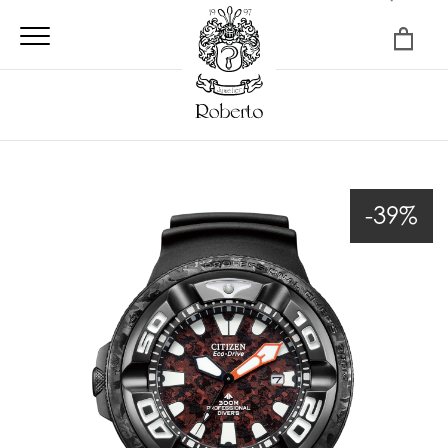
×
-39%