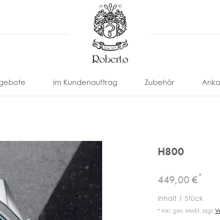
gebote
im Kundenauftrag
Zubehör
Anka
H800
*
449,00 €
nonimo
Eberhard
Locman
Paul
U-
Uhrenarmbänder
Uhrenbox
Inhalt
1
Stück
Picot
Boat
Franck
Omega
Tissot
& -Etui
* inkl. ges. MwSt. zzgl.
V
ll
Eterna
Louis
Uhrenbeweger