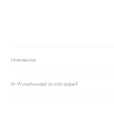
Uhrenservice
Mit großem Engagement, Sachverstand und viel eigener F
Ihr Wunschmodell ist nicht dabei?
sorgen wir für einen einwandfreien Uhrenservice bei Juweli
Bei Juwelier Roberto sind Sie richtig wenn Sie Ihre gebrau
geben wollen. Seit 1997 sind wir im Bereich des Luxusuhren
Ihnen faire und marktorientierte Preis. Ob Uhrenankauf ode