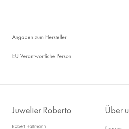
Ihr zuverlässiger Ansprechpartner.
Nehmen Sie Kontakt zu uns auf, wir sind gerne für Sie da!
Angaben zum Hersteller
EU Verantwortliche Person
Juwelier Roberto
Über u
Robert Halfmann
Über uns