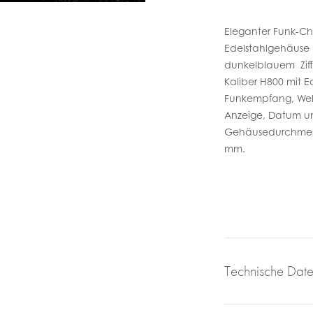
Eleganter Funk-C
Edelstahlgehäuse 
dunkelblauem Ziff
Kaliber H800 mit E
Funkempfang, Welt
Anzeige, Datum un
Gehäusedurchmess
mm.
Technische Dat