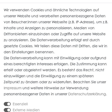
Uhren Service
Wir verwenden Cookies und ähnliche Technologien auf
unserer Website und verarbeiten personenbezogene Daten
von Besucher:innen unserer Webseite (z.B. IP-Adresse), um z.B.
Vertrag widerrufen
Inhalte und Anzeigen zu personalisieren, Medien von
Drittanbietern einzubinden oder Zugriffe auf unsere Website
zu analysieren. Die Datenverarbeitung erfolgt erst durch
Informationen
gesetzte Cookies. Wir teilen diese Daten mit Dritten, die wir in
den Einstellungen benennen.
Die Datenverarbeitung kann mit Einwilligung oder aufgrund
Daten­schutz­erklärung
eines berechtigten Interesses erfolgen. Die Zustimmung kann
erteilt oder abgelehnt werden. Es besteht das Recht, nicht
Widerrufs­recht
einzuwilligen und die Einwilligung zu einem späteren
Impressum
Zeitpunkt zu ändern oder zu widerrufen. Beachten Sie unser
Impressum
und weitere Hinweise zur Verwendung
AGB
personenbezogener Daten in unserer
Daten­schutz­erklärung
.
Versandkosten
Essenziell
Externe Medien