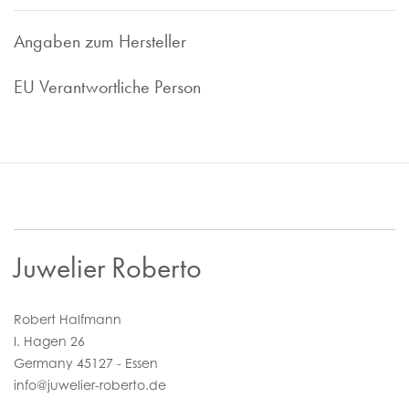
1997 sind wir im Bereich des Luxusuhren Ankaufs tätig und
bieten Ihnen faire und marktorientierte Preis. Ob
Angaben zum Hersteller
Uhrenankauf oder -Inzahlungnahme - wir sind Ihr
zuverlässiger Ansprechpartner.
Nehmen Sie Kontakt zu uns auf, wir sind gerne für Sie da!
EU Verantwortliche Person
Juwelier Roberto
Robert Halfmann
I. Hagen 26
Germany 45127 - Essen
info@juwelier-roberto.de