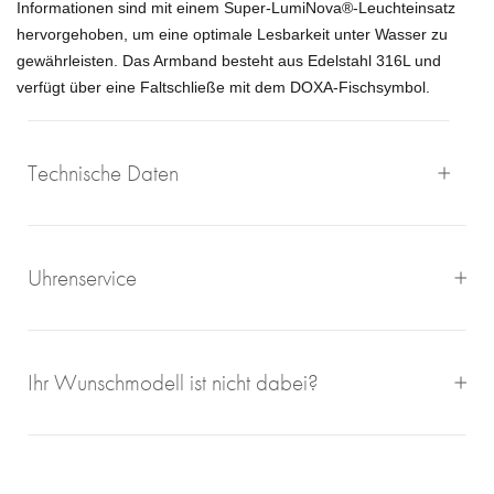
Informationen sind mit einem Super‑LumiNova®-Leuchteinsatz
hervorgehoben, um eine optimale Lesbarkeit unter Wasser zu
gewährleisten.
Das Armband besteht aus Edelstahl 316L und
verfügt über eine Faltschließe mit dem DOXA-Fischsymbol.
Technische Daten
Uhrenservice
Mit großem Engagement, Sachverstand und viel eigener
Ihr Wunschmodell ist nicht dabei?
Freude an schönen Uhren sorgen wir für einen
einwandfreien Uhrenservice bei Juwelier Roberto.
Bei Juwelier Roberto sind Sie richtig wenn Sie Ihre
gebrauchte Luxusuhren zum Ankauf zu geben wollen. Seit