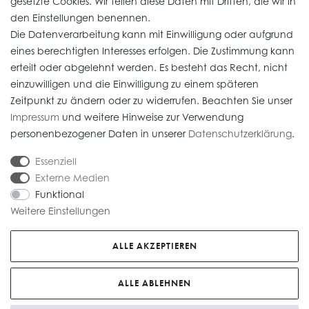
gesetzte Cookies. Wir teilen diese Daten mit Dritten, die wir in
den Einstellungen benennen.
Die Datenverarbeitung kann mit Einwilligung oder aufgrund
Daten­schutz­erklärung
eines berechtigten Interesses erfolgen. Die Zustimmung kann
erteilt oder abgelehnt werden. Es besteht das Recht, nicht
Widerrufs­recht
einzuwilligen und die Einwilligung zu einem späteren
Impressum
Zeitpunkt zu ändern oder zu widerrufen. Beachten Sie unser
Impressum
und weitere Hinweise zur Verwendung
AGB
personenbezogener Daten in unserer
Daten­schutz­erklärung
.
Versandkosten
Essenziell
Externe Medien
Funktional
Weitere Einstellungen
* Alle Preise verstehen sich inkl. gesetzl. MwSt. Gebrauchte Artikel (Artikel im
Kundenauftrag) sind nach § 25 A UStG besteuert, die MwSt ist nicht
ALLE AKZEPTIEREN
ausweisbar. Alle Preise zzgl.
Versandkosten
© copyright 2026 Juwelier Roberto / Alle Rechte vorbehalten / Unser E-
ALLE ABLEHNEN
Commerce-Partner:
Heiter.net