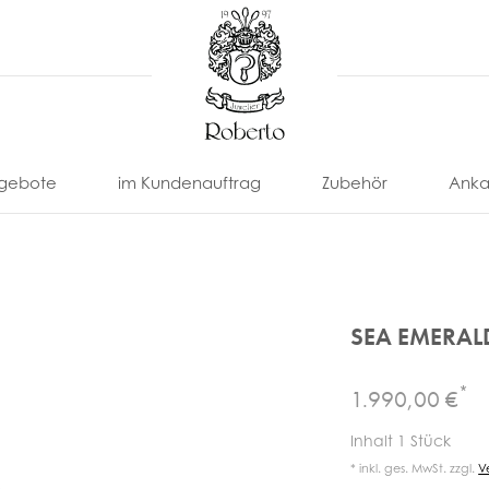
gebote
im Kundenauftrag
Zubehör
Anka
SEA EMERAL
*
1.990,00 €
nonimo
Eberhard
Locman
Paul
U-
Uhrenarmbänder
Uhrenbox
Inhalt
1
Stück
Picot
Boat
Franck
Omega
Tissot
& -Etui
* inkl. ges. MwSt. zzgl.
V
ll
Eterna
Louis
Uhrenbeweger