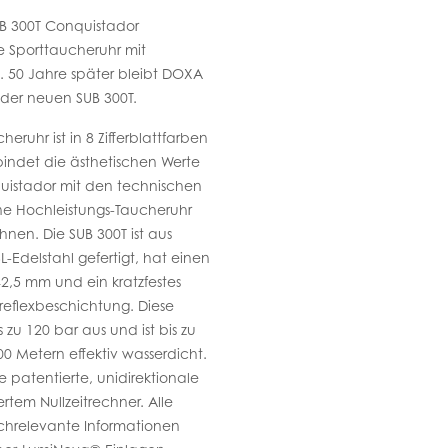
B 300T Conquistador
te Sporttaucheruhr mit
. 50 Jahre später bleibt DOXA
 der neuen SUB 300T.
heruhr ist in 8 Zifferblattfarben
bindet die ästhetischen Werte
uistador mit den technischen
ine Hochleistungs-Taucheruhr
nen. Die SUB 300T ist aus
Edelstahl gefertigt, hat einen
2,5 mm und ein kratzfestes
ireflexbeschichtung. Diese
 zu 120 bar aus und ist bis zu
200 Metern effektiv wasserdicht.
e patentierte, unidirektionale
ertem Nullzeitrechner. Alle
chrelevante Informationen