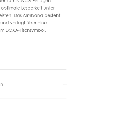
Super-LumiNova®-Einlagen
 optimale Lesbarkeit unter
eisten. Das Armband besteht
 und verfügt über eine
dem DOXA-Fischsymbol.
en