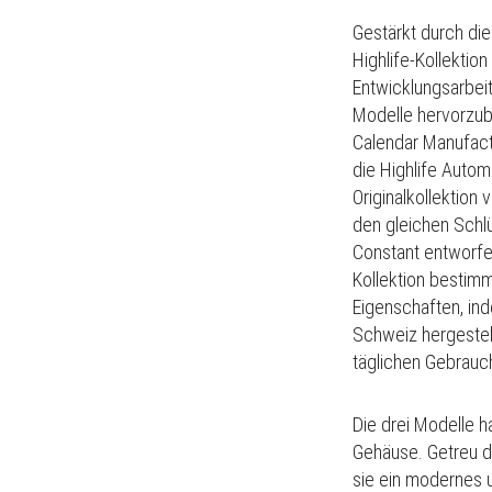
Gestärkt durch dies
Highlife-Kollektio
Entwicklungsarbeit
Modelle hervorzubr
Calendar Manufactu
die Highlife Auto
Originalkollektio
den gleichen Schl
Constant entworfen,
Kollektion bestim
Eigenschaften, inde
Schweiz hergestell
täglichen Gebrauc
Die drei Modelle 
Gehäuse.
Getreu d
sie ein modernes 