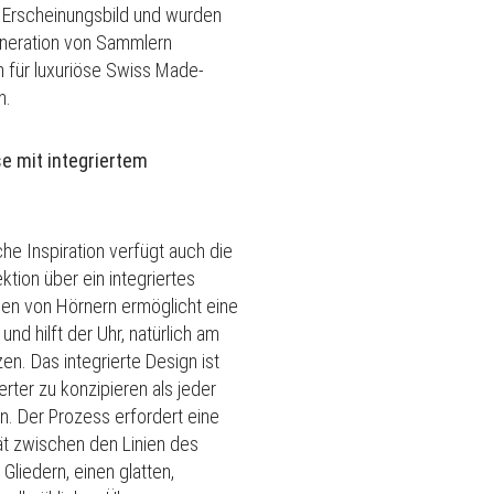
s Erscheinungsbild und wurden
eneration von Sammlern
h für luxuriöse Swiss Made-
en.
e mit integriertem
d
che Inspiration verfügt auch die
ktion über ein integriertes
len von Hörnern ermöglicht eine
 und hilft der Uhr, natürlich am
zen.
Das integrierte Design ist
erter zu konzipieren als jeder
rn.
Der Prozess erfordert eine
ät zwischen den Linien des
liedern, einen glatten,