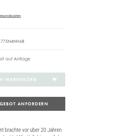
ersandkosten
-775N4NH6B
zeit auf Anfrage
EN WARENKORB
NGEBOT ANFORDERN
nt brachte vor über 20 Jahren