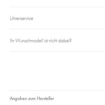
Uhrenservice
Mit großem Engagement, Sachverstand und viel eigener F
Ihr Wunschmodell ist nicht dabei?
sorgen wir für einen einwandfreien Uhrenservice bei Juweli
Bei Juwelier Roberto sind Sie richtig wenn Sie Ihre gebrau
geben wollen. Seit 1997 sind wir im Bereich des Luxusuhren
Ihnen faire und marktorientierte Preis. Ob Uhrenankauf ode
Ihr zuverlässiger Ansprechpartner.
Nehmen Sie Kontakt zu uns auf, wir sind gerne für Sie da!
Angaben zum Hersteller