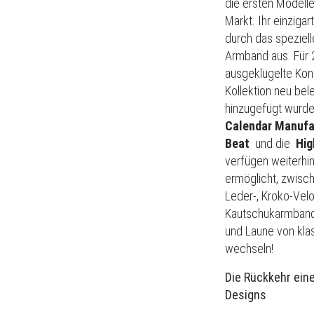
die ersten Modelle
Markt.
Ihr einziga
durch das speziell
Armband aus.
Für 
ausgeklügelte Konz
Kollektion neu bel
hinzugefügt wurde
Calendar Manufa
Beat
und die
Hig
verfügen weiterhi
ermöglicht, zwisc
Leder-, Kroko-Velo
Kautschukarmband
und Laune von klas
wechseln!
Die Rückkehr ein
Designs