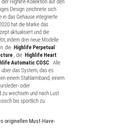
 der Highlife-Kollektion auf den
rtiges Design zeichnete sich
e in das Gehäuse integrierte
2020 hat die Marke das
ept aktualisiert und die
ebt, indem drei neue Modelle
n: die
Highlife Perpetual
cture
, die
Highlife Heart
hlife Automatic COSC
.
Alle
n über das System, das es
hen einem Stahlarmband, einem
ursleder- oder
 zu wechseln und nach Lust
sisch bis sportlich zu
es originellen Must-Have-