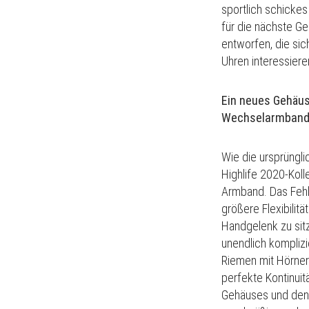
sportlich schicke
für die nächste G
entworfen, die sic
Uhren interessier
Ein neues Gehäus
Wechselarmban
Wie die ursprüngli
Highlife 2020-Kolle
Armband.
Das Feh
größere Flexibilität
Handgelenk zu sit
unendlich komplizi
Riemen mit Hörne
perfekte Kontinuit
Gehäuses und den G