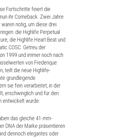
e Fortschritte feiert die
n nun ihr Comeback.
Zwei Jahre
 waren nötig, um diese drei
ingen: die Highlife Perpetual
re, die Highlife Heart Beat und
matic COSC.
Getreu der
n von 1999 und immer noch nach
üsselwerten von Frederique
 teilt die neue Highlife-
mte grundlegende
m sie fein verarbeitet, in der
t, erschwinglich und für den
h entwickelt wurde.
haben das gleiche 41-mm-
er DNA der Marke präsentieren
und dennoch elegantes oder