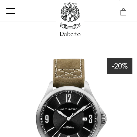
×
-20%