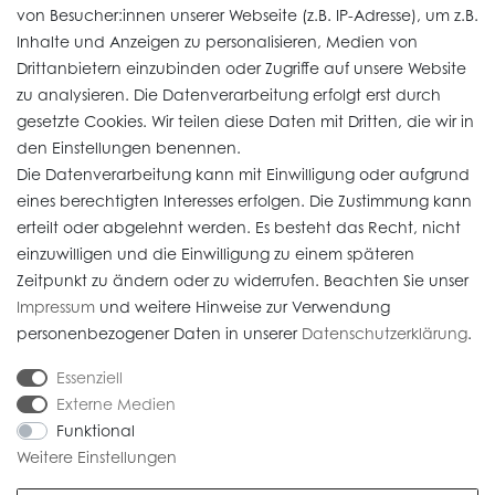
von Besucher:innen unserer Webseite (z.B. IP-Adresse), um z.B.
Vertrag widerrufen
Inhalte und Anzeigen zu personalisieren, Medien von
Drittanbietern einzubinden oder Zugriffe auf unsere Website
zu analysieren. Die Datenverarbeitung erfolgt erst durch
Informationen
gesetzte Cookies. Wir teilen diese Daten mit Dritten, die wir in
den Einstellungen benennen.
Die Datenverarbeitung kann mit Einwilligung oder aufgrund
Daten­schutz­erklärung
eines berechtigten Interesses erfolgen. Die Zustimmung kann
erteilt oder abgelehnt werden. Es besteht das Recht, nicht
Widerrufs­recht
einzuwilligen und die Einwilligung zu einem späteren
Impressum
Zeitpunkt zu ändern oder zu widerrufen. Beachten Sie unser
Impressum
und weitere Hinweise zur Verwendung
AGB
personenbezogener Daten in unserer
Daten­schutz­erklärung
.
Versandkosten
Essenziell
Externe Medien
Funktional
Weitere Einstellungen
* Alle Preise verstehen sich inkl. gesetzl. MwSt. Gebrauchte Artikel (Artikel im