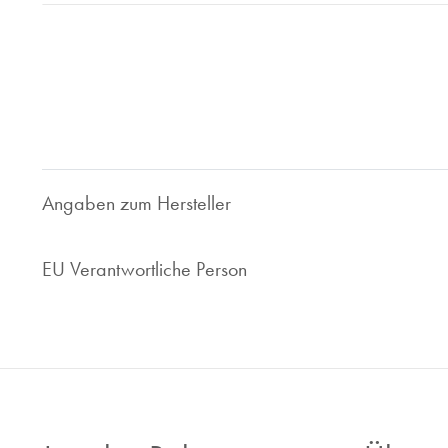
Bei Juwelier Roberto sind Sie richtig wenn Sie Ihre gebrau
geben wollen. Seit 1997 sind wir im Bereich des Luxusuhren
Ihnen faire und marktorientierte Preis. Ob Uhrenankauf ode
Ihr zuverlässiger Ansprechpartner.
Nehmen Sie Kontakt zu uns auf, wir sind gerne für Sie da!
Angaben zum Hersteller
EU Verantwortliche Person