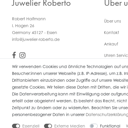
Juwelier Roberto
Über u
Robert Halfmann
Über uns
I. Hagen 26
Germany 45127 - Essen
Kontakt
info@juwelier-roberto.de
Ankauf
Uhren Servi
Wir verwenden Cookies und ähnliche Technologien auf un
Vertrag wi
Besucher:innen unserer Webseite (z.B. IP-Adresse), um z.B. 
Drittanbietern einzubinden oder Zugriffe auf unsere Website
gesetzte Cookies. Wir teilen diese Daten mit Dritten, die wi
Die Datenverarbeitung kann mit Einwilligung oder aufgrund
erteilt oder abgelehnt werden. Es besteht das Recht, nicht
* Alle Preise verstehen sich inkl. gesetzl. MwSt. Gebrauchte Artikel (Artikel 
Zeitpunkt zu ändern oder zu widerrufen. Beachten Sie unse
© copyright 2026 Juwelier Roberto / Alle Rechte vorbehalten / Unser E-Co
personenbezogener Daten in unserer
Daten­schutz­erklärun
Essenziell
Externe Medien
Funktional
W