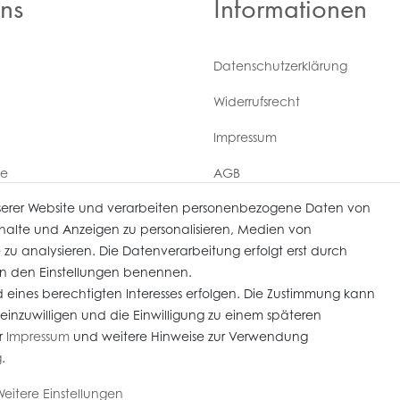
ns
Informationen
Daten­schutz­erklärung
Widerrufs­recht
Impressum
ce
AGB
serer Website und verarbeiten personenbezogene Daten von
Versandkosten
derrufen
Inhalte und Anzeigen zu personalisieren, Medien von
 zu analysieren. Die Datenverarbeitung erfolgt erst durch
r in den Einstellungen benennen.
 eines berechtigten Interesses erfolgen. Die Zustimmung kann
 einzuwilligen und die Einwilligung zu einem späteren
im Kundenauftrag) sind nach § 25 A UStG besteuert, die MwSt ist nicht ausweisbar. Alle 
r
Impressum
und weitere Hinweise zur Verwendung
mmerce-Partner:
Heiter.net
g
.
eitere Einstellungen