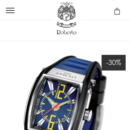
×
-30%