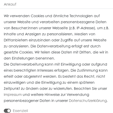
Ankauf
Uhren Service
Wir verwenden Cookies und ähnliche Technologien auf
unserer Website und verarbeiten personenbezogene Daten
von Besucher:innen unserer Webseite (z.B. IP-Adresse), um z.B.
Vertrag widerrufen
Inhalte und Anzeigen zu personalisieren, Medien von
Drittanbietern einzubinden oder Zugriffe auf unsere Website
zu analysieren. Die Datenverarbeitung erfolgt erst durch
Informationen
gesetzte Cookies. Wir teilen diese Daten mit Dritten, die wir in
den Einstellungen benennen.
Die Datenverarbeitung kann mit Einwilligung oder aufgrund
Daten­schutz­erklärung
eines berechtigten Interesses erfolgen. Die Zustimmung kann
erteilt oder abgelehnt werden. Es besteht das Recht, nicht
Widerrufs­recht
einzuwilligen und die Einwilligung zu einem späteren
Impressum
Zeitpunkt zu ändern oder zu widerrufen. Beachten Sie unser
Impressum
und weitere Hinweise zur Verwendung
AGB
personenbezogener Daten in unserer
Daten­schutz­erklärung
.
Versandkosten
Essenziell