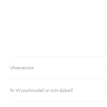
Uhrenservice
Mit großem Engagement, Sachverstand und viel eigener F
Ihr Wunschmodell ist nicht dabei?
sorgen wir für einen einwandfreien Uhrenservice bei Juweli