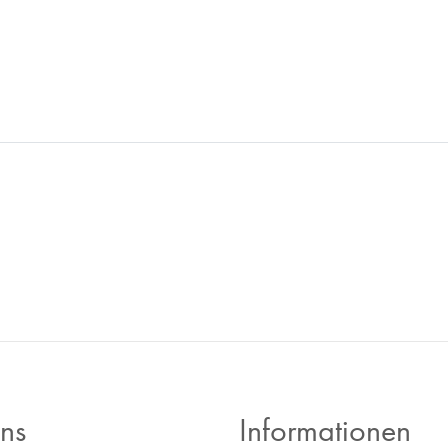
chte Luxusuhren zum Ankauf zu
 Ankaufs tätig und bieten
r -Inzahlungnahme - wir sind
ns
Informationen