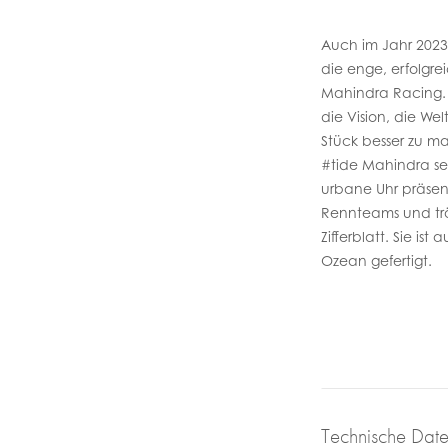
Auch im Jahr 2023 
die enge, erfolgr
Mahindra Racing.
die Vision, die We
Stück besser zu m
#tide Mahindra set
urbane Uhr präsent
Rennteams und tr
Zifferblatt. Sie is
Ozean gefertigt.
Technische Dat