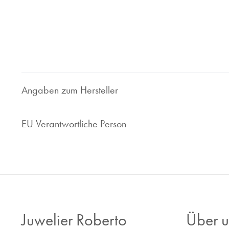
Bei Juwelier Roberto sind Sie richtig wenn Sie Ihre gebrau
geben wollen. Seit 1997 sind wir im Bereich des Luxusuhren
Ihnen faire und marktorientierte Preis. Ob Uhrenankauf ode
Ihr zuverlässiger Ansprechpartner.
Nehmen Sie Kontakt zu uns auf, wir sind gerne für Sie da!
Angaben zum Hersteller
EU Verantwortliche Person
Juwelier Roberto
Über u