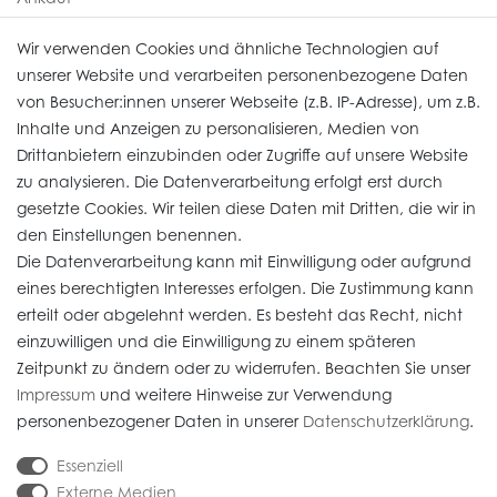
Uhren Service
Wir verwenden Cookies und ähnliche Technologien auf
unserer Website und verarbeiten personenbezogene Daten
von Besucher:innen unserer Webseite (z.B. IP-Adresse), um z.B.
Vertrag widerrufen
Inhalte und Anzeigen zu personalisieren, Medien von
Drittanbietern einzubinden oder Zugriffe auf unsere Website
zu analysieren. Die Datenverarbeitung erfolgt erst durch
Informationen
gesetzte Cookies. Wir teilen diese Daten mit Dritten, die wir in
den Einstellungen benennen.
Die Datenverarbeitung kann mit Einwilligung oder aufgrund
Daten­schutz­erklärung
eines berechtigten Interesses erfolgen. Die Zustimmung kann
erteilt oder abgelehnt werden. Es besteht das Recht, nicht
Widerrufs­recht
einzuwilligen und die Einwilligung zu einem späteren
Impressum
Zeitpunkt zu ändern oder zu widerrufen. Beachten Sie unser
Impressum
und weitere Hinweise zur Verwendung
AGB
personenbezogener Daten in unserer
Daten­schutz­erklärung
.
Versandkosten
Essenziell
Externe Medien