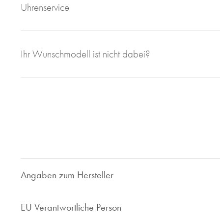
Uhrenservice
Mit großem Engagement, Sachverstand und viel eigener F
Ihr Wunschmodell ist nicht dabei?
sorgen wir für einen einwandfreien Uhrenservice bei Juweli
Bei Juwelier Roberto sind Sie richtig wenn Sie Ihre gebrau
geben wollen. Seit 1997 sind wir im Bereich des Luxusuhren
Ihnen faire und marktorientierte Preis. Ob Uhrenankauf ode
Ihr zuverlässiger Ansprechpartner.
Nehmen Sie Kontakt zu uns auf, wir sind gerne für Sie da!
Angaben zum Hersteller
EU Verantwortliche Person