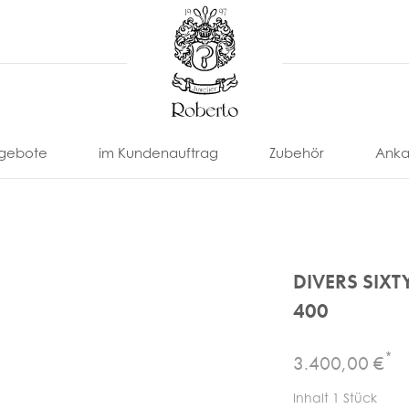
gebote
im Kundenauftrag
Zubehör
Anka
DIVERS SIXT
400
*
3.400,00 €
nonimo
Eberhard
Locman
Paul
U-
Uhrenarmbänder
Uhrenbox
Picot
Boat
Franck
Omega
Tissot
& -Etui
ll
Eterna
Louis
Uhrenbeweger
Inhalt
1
Stück