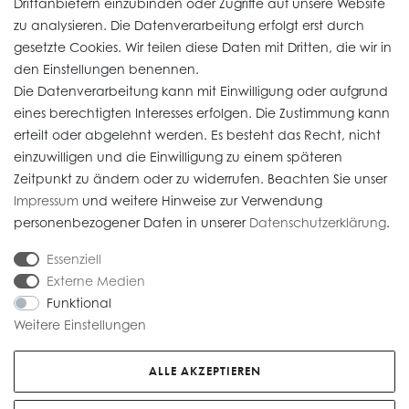
Drittanbietern einzubinden oder Zugriffe auf unsere Website
zu analysieren. Die Datenverarbeitung erfolgt erst durch
Informationen
gesetzte Cookies. Wir teilen diese Daten mit Dritten, die wir in
den Einstellungen benennen.
Die Datenverarbeitung kann mit Einwilligung oder aufgrund
Daten­schutz­erklärung
eines berechtigten Interesses erfolgen. Die Zustimmung kann
erteilt oder abgelehnt werden. Es besteht das Recht, nicht
Widerrufs­recht
einzuwilligen und die Einwilligung zu einem späteren
Impressum
Zeitpunkt zu ändern oder zu widerrufen. Beachten Sie unser
Impressum
und weitere Hinweise zur Verwendung
AGB
personenbezogener Daten in unserer
Daten­schutz­erklärung
.
Versandkosten
Essenziell
Externe Medien
Funktional
Weitere Einstellungen
* Alle Preise verstehen sich inkl. gesetzl. MwSt. Gebrauchte Artikel (Artikel im
Kundenauftrag) sind nach § 25 A UStG besteuert, die MwSt ist nicht
ALLE AKZEPTIEREN
ausweisbar. Alle Preise zzgl.
Versandkosten