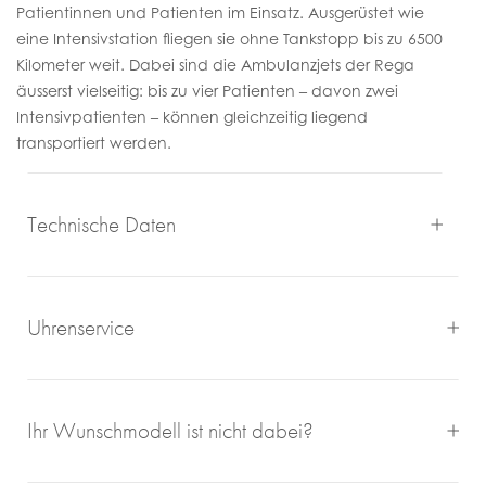
Patientinnen und Patienten im Einsatz. Ausgerüstet wie
eine Intensivstation fliegen sie ohne Tankstopp bis zu 6500
Kilometer weit. Dabei sind die Ambulanzjets der Rega
äusserst vielseitig: bis zu vier Patienten – davon zwei
Intensivpatienten – können gleichzeitig liegend
transportiert werden.
Technische Daten
Uhrenservice
Mit großem Engagement, Sachverstand und viel eigener
Ihr Wunschmodell ist nicht dabei?
Freude an schönen Uhren sorgen wir für einen
einwandfreien Uhrenservice bei Juwelier Roberto.