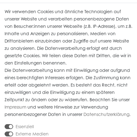
Uhren Service
Wir verwenden Cookies und ähnliche Technologien auf
unserer Website und verarbeiten personenbezogene Daten
von Besucher:innen unserer Webseite (z.B. IP-Adresse), um z.B.
Vertrag widerrufen
Inhalte und Anzeigen zu personalisieren, Medien von
Drittanbietern einzubinden oder Zugriffe auf unsere Website
zu analysieren. Die Datenverarbeitung erfolgt erst durch
Informationen
gesetzte Cookies. Wir teilen diese Daten mit Dritten, die wir in
den Einstellungen benennen.
Die Datenverarbeitung kann mit Einwilligung oder aufgrund
Daten­schutz­erklärung
eines berechtigten Interesses erfolgen. Die Zustimmung kann
erteilt oder abgelehnt werden. Es besteht das Recht, nicht
Widerrufs­recht
einzuwilligen und die Einwilligung zu einem späteren
Impressum
Zeitpunkt zu ändern oder zu widerrufen. Beachten Sie unser
Impressum
und weitere Hinweise zur Verwendung
AGB
personenbezogener Daten in unserer
Daten­schutz­erklärung
.
Versandkosten
Essenziell
Externe Medien