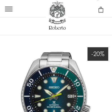
×
-20%