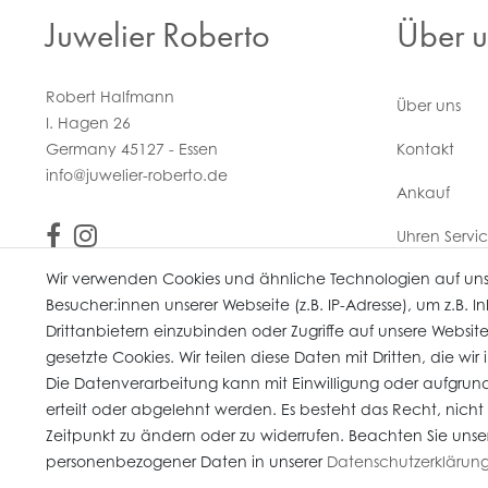
Juwelier Roberto
Über u
Robert Halfmann
Über uns
I. Hagen 26
Germany 45127 - Essen
Kontakt
info@juwelier-roberto.de
Ankauf
Uhren Servi
Wir verwenden Cookies und ähnliche Technologien auf un
Vertrag wi
Besucher:innen unserer Webseite (z.B. IP-Adresse), um z.B. 
Drittanbietern einzubinden oder Zugriffe auf unsere Website
gesetzte Cookies. Wir teilen diese Daten mit Dritten, die wi
Die Datenverarbeitung kann mit Einwilligung oder aufgrund
erteilt oder abgelehnt werden. Es besteht das Recht, nicht
* Alle Preise verstehen sich inkl. gesetzl. MwSt. Gebrauchte Artikel (Artikel 
Zeitpunkt zu ändern oder zu widerrufen. Beachten Sie unse
© copyright 2026 Juwelier Roberto / Alle Rechte vorbehalten / Unser E-Co
personenbezogener Daten in unserer
Daten­schutz­erklärun