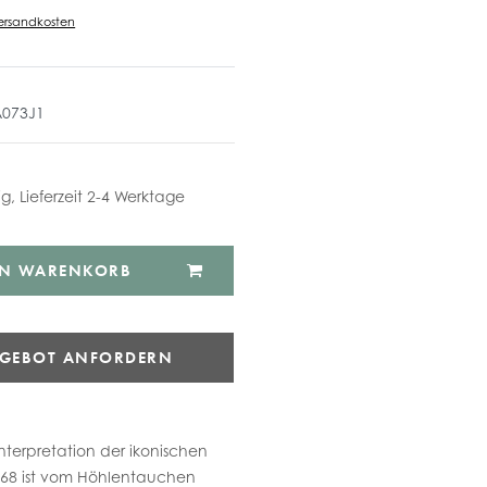
ersandkosten
A073J1
ig, Lieferzeit 2-4 Werktage
EN WARENKORB
NGEBOT ANFORDERN
terpretation der ikonischen
968 ist vom Höhlentauchen