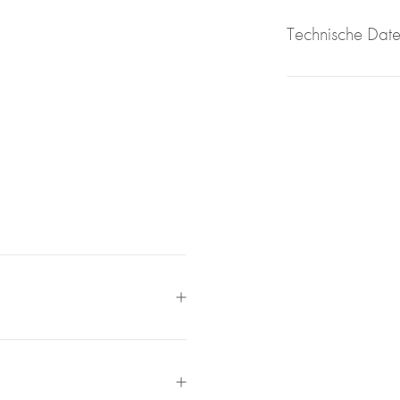
Technische Dat
reude an schönen Uhren
er Roberto.