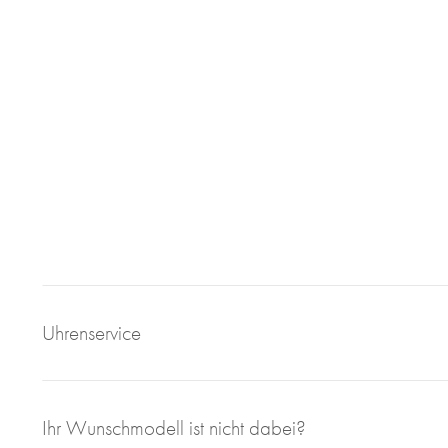
Uhrenservice
Mit großem Engagement, Sachverstand und viel eigener F
Ihr Wunschmodell ist nicht dabei?
sorgen wir für einen einwandfreien Uhrenservice bei Juweli