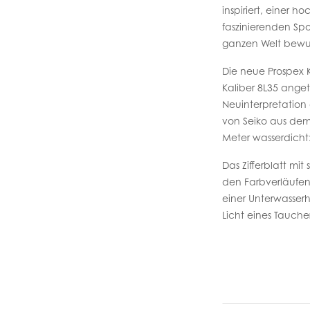
inspiriert, einer 
faszinierenden Spo
ganzen Welt bewu
Die neue Prospex 
Kaliber 8L35 angetr
Neuinterpretation 
von Seiko aus dem 
Meter wasserdicht
Das Zifferblatt mi
den Farbverläufen 
einer Unterwasser
Licht eines Taucher