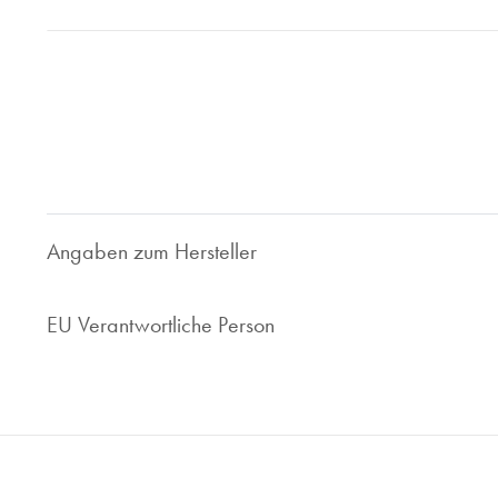
Bei Juwelier Roberto sind Sie richtig wenn Sie Ihre gebrau
geben wollen. Seit 1997 sind wir im Bereich des Luxusuhren
Ihnen faire und marktorientierte Preis. Ob Uhrenankauf ode
Ihr zuverlässiger Ansprechpartner.
Nehmen Sie Kontakt zu uns auf, wir sind gerne für Sie da!
Angaben zum Hersteller
EU Verantwortliche Person