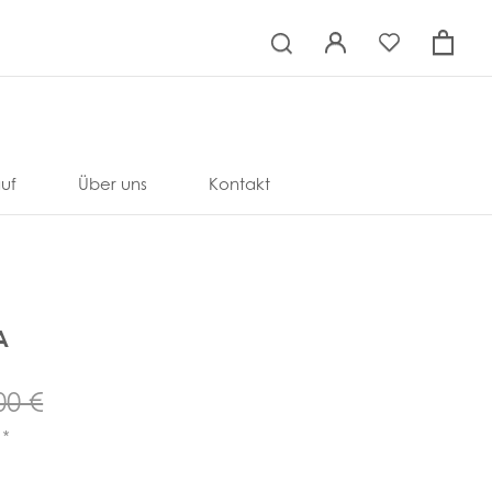
×
uf
Über uns
Kontakt
A
00 €
*
R