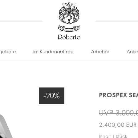
gebote
im Kundenauftrag
Zubehör
Anka
PROSPEX SE
-20%
UVP 3.000,
2.400,00 EU
nonimo
Eberhard
Locman
Paul
U-
Uhrenarmbänder
Uhrenbox
Picot
Boat
Franck
Omega
Tissot
& -Etui
ll
Eterna
Louis
Uhrenbeweger
Inhalt
1
Stück