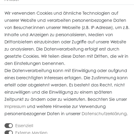
Uhren Service
Wir verwenden Cookies und ähnliche Technologien auf
unserer Website und verarbeiten personenbezogene Daten
von Besucher:innen unserer Webseite (z.B. IP-Adresse), um z.B.
Vertrag widerrufen
Inhalte und Anzeigen zu personalisieren, Medien von
Drittanbietern einzubinden oder Zugriffe auf unsere Website
zu analysieren. Die Datenverarbeitung erfolgt erst durch
Informationen
gesetzte Cookies. Wir teilen diese Daten mit Dritten, die wir in
den Einstellungen benennen.
Die Datenverarbeitung kann mit Einwilligung oder aufgrund
Daten­schutz­erklärung
eines berechtigten Interesses erfolgen. Die Zustimmung kann
erteilt oder abgelehnt werden. Es besteht das Recht, nicht
Widerrufs­recht
einzuwilligen und die Einwilligung zu einem späteren
Impressum
Zeitpunkt zu ändern oder zu widerrufen. Beachten Sie unser
Impressum
und weitere Hinweise zur Verwendung
AGB
personenbezogener Daten in unserer
Daten­schutz­erklärung
.
Versandkosten
Essenziell
Externe Medien