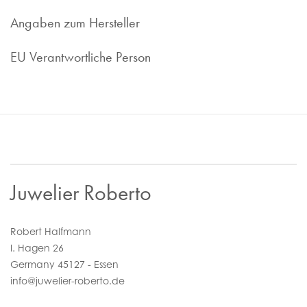
1997 sind wir im Bereich des Luxusuhren Ankaufs tätig und
bieten Ihnen faire und marktorientierte Preis. Ob
Angaben zum Hersteller
Uhrenankauf oder -Inzahlungnahme - wir sind Ihr
zuverlässiger Ansprechpartner.
Nehmen Sie Kontakt zu uns auf, wir sind gerne für Sie da!
EU Verantwortliche Person
Juwelier Roberto
Robert Halfmann
I. Hagen 26
Germany 45127 - Essen
info@juwelier-roberto.de