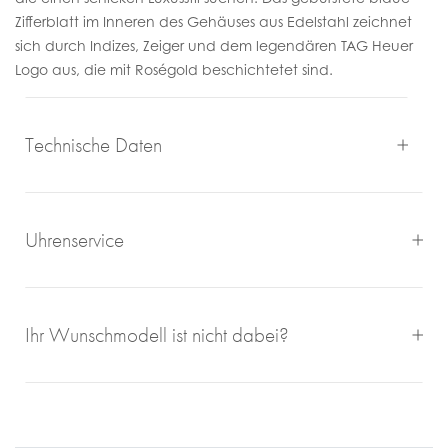
Zifferblatt im Inneren des Gehäuses aus Edelstahl zeichnet
sich durch Indizes, Zeiger und dem legendären TAG Heuer
Logo aus, die mit Roségold beschichtetet sind.
Technische Daten
Uhrenservice
Mit großem Engagement, Sachverstand und viel eigener
Ihr Wunschmodell ist nicht dabei?
Freude an schönen Uhren sorgen wir für einen
einwandfreien Uhrenservice bei Juwelier Roberto.
Bei Juwelier Roberto sind Sie richtig wenn Sie Ihre
gebrauchte Luxusuhren zum Ankauf zu geben wollen. Seit