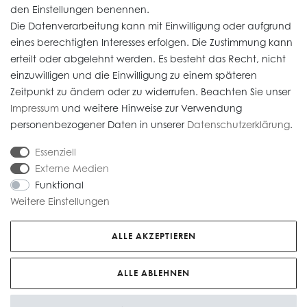
den Einstellungen benennen.
Die Datenverarbeitung kann mit Einwilligung oder aufgrund
Daten­schutz­erklärung
eines berechtigten Interesses erfolgen. Die Zustimmung kann
erteilt oder abgelehnt werden. Es besteht das Recht, nicht
Widerrufs­recht
einzuwilligen und die Einwilligung zu einem späteren
Impressum
Zeitpunkt zu ändern oder zu widerrufen. Beachten Sie unser
Impressum
und weitere Hinweise zur Verwendung
AGB
personenbezogener Daten in unserer
Daten­schutz­erklärung
.
Versandkosten
Essenziell
Externe Medien
Funktional
Weitere Einstellungen
* Alle Preise verstehen sich inkl. gesetzl. MwSt. Gebrauchte Artikel (Artikel im
Kundenauftrag) sind nach § 25 A UStG besteuert, die MwSt ist nicht
ALLE AKZEPTIEREN
ausweisbar. Alle Preise zzgl.
Versandkosten
© copyright 2026 Juwelier Roberto / Alle Rechte vorbehalten / Unser E-
ALLE ABLEHNEN
Commerce-Partner:
Heiter.net