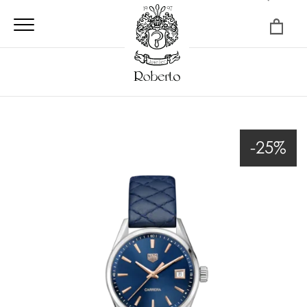
×
-25%