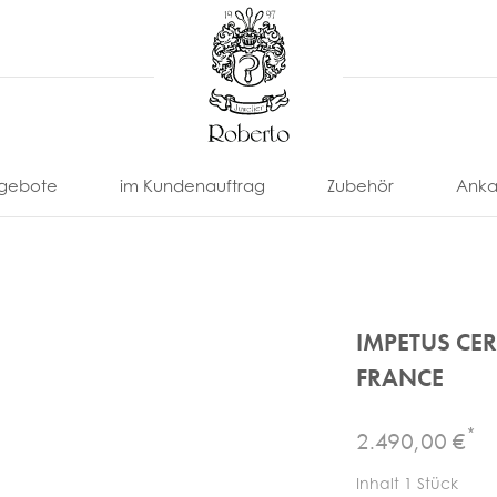
gebote
im Kundenauftrag
Zubehör
Anka
IMPETUS CE
FRANCE
*
2.490,00 €
nonimo
Eberhard
Locman
Paul
U-
Uhrenarmbänder
Uhrenbox
Picot
Boat
Franck
Omega
Tissot
& -Etui
ll
Eterna
Louis
Uhrenbeweger
Inhalt
1
Stück