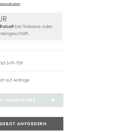
ersandkosten
UR
Rabatt
bei Vorkasse oder
adengeschäft.
765 S-FF-709
zeit auf Anfrage
EN WARENKORB
NGEBOT ANFORDERN