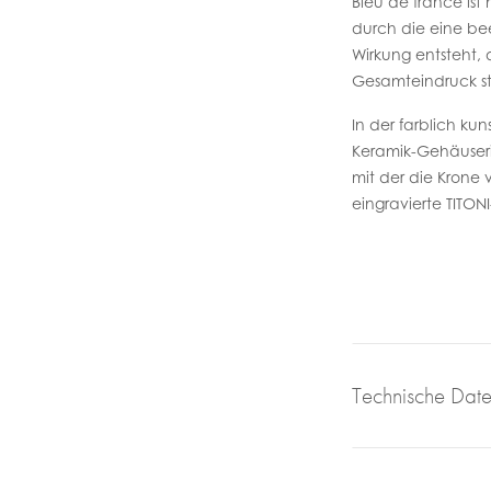
Bleu de france ist 
durch die eine b
Wirkung entsteht, 
Gesamteindruck stil
In der farblich k
Keramik-Gehäuser
mit der die Krone ve
eingravierte TITON
Technische Dat