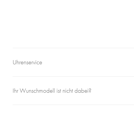
Uhrenservice
Mit großem Engagement, Sachverstand und viel eigener F
Ihr Wunschmodell ist nicht dabei?
sorgen wir für einen einwandfreien Uhrenservice bei Juweli
Bei Juwelier Roberto sind Sie richtig wenn Sie Ihre gebrau
geben wollen. Seit 1997 sind wir im Bereich des Luxusuhren
Ihnen faire und marktorientierte Preis. Ob Uhrenankauf ode
Ihr zuverlässiger Ansprechpartner.