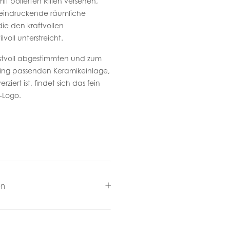
mit polierten Rillen versehen,
eeindruckende räumliche
die den kraftvollen
voll unterstreicht.
unstvoll abgestimmten und zum
ing passenden Keramikeinlage,
rziert ist, findet sich das fein
I-Logo.
en