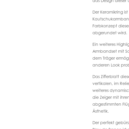
das Design dieser
Der Keramikring is
Kautschukarmband
Farbkonzept diese
abgerundet wird.
Ein weiteres Highlig
Armbandset mit Sc
dem Träger ermögl
anderen Look pro
Das Zifferblatt dies
vertikalen, im Reli
weiteres dynamisc
die Zeiger mit ihren
abgestimmten Flü
Ästhetik.
Der perfekt gebür