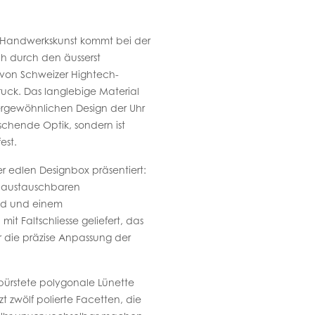
 Handwerkskunst kommt bei der
h durch den äusserst
tz von Schweizer Hightech-
uck. Das langlebige Material
ergewöhnlichen Design der Uhr
ischende Optik, sondern ist
est.
ner edlen Designbox präsentiert:
m austauschbaren
d und einem
it Faltschliesse geliefert, das
r die präzise Anpassung der
ürstete polygonale Lünette
zt zwölf polierte Facetten, die