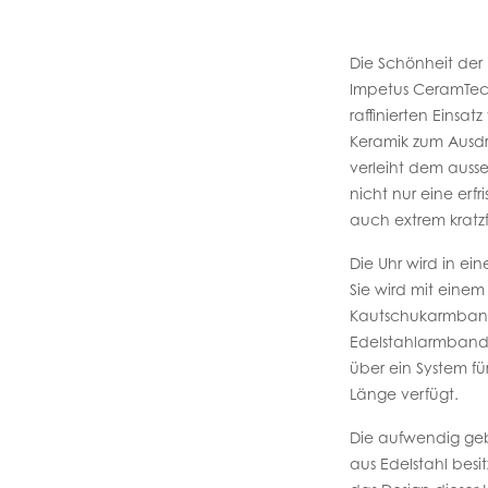
Die Schönheit der
Impetus CeramTec
raffinierten Einsa
Keramik zum Ausdr
verleiht dem auss
nicht nur eine erfr
auch extrem kratzf
Die Uhr wird in ei
Sie wird mit eine
Kautschukarmban
Edelstahlarmband m
über ein System fü
Länge verfügt.
Die aufwendig geb
aus Edelstahl besit