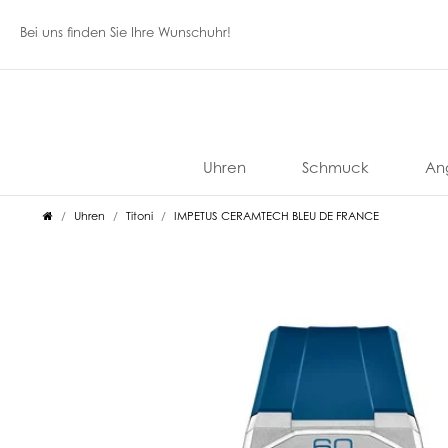
Bei uns finden Sie Ihre Wunschuhr!
Uhren
Schmuck
An
Uhren
Titoni
IMPETUS CERAMTECH BLEU DE FRANCE
Accutron
Davosa
Graham
Meistersinger
Tissot
Anonimo
Doxa
Gucci
Mido
Titoni
Bigli
Damaso
Fope
K DI
Sonstige
A
Aristo
Dufa
Hamilton
Oris
TSAR
Kuore
Marken
BOMBA
Brahman
Diamond
Giovanni
Be
Bell
Eberhard
Hanhart
Paul