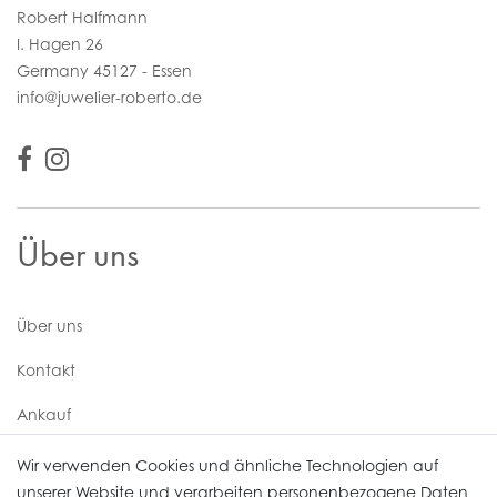
Robert Halfmann
I. Hagen 26
Germany 45127 - Essen
info@juwelier-roberto.de
Über uns
Über uns
Kontakt
Ankauf
Uhren Service
Wir verwenden Cookies und ähnliche Technologien auf
unserer Website und verarbeiten personenbezogene Daten