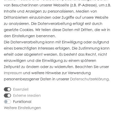
von Besucher:innen unserer Webseite (z.B. IP-Adresse), um z.B.
Vertrag widerrufen
Inhalte und Anzeigen zu personalisieren, Medien von
Drittanbietern einzubinden oder Zugriffe auf unsere Website
zu analysieren. Die Datenverarbeitung erfolgt erst durch
Informationen
gesetzte Cookies. Wir teilen diese Daten mit Dritten, die wir in
den Einstellungen benennen.
Die Datenverarbeitung kann mit Einwilligung oder aufgrund
Daten­schutz­erklärung
eines berechtigten Interesses erfolgen. Die Zustimmung kann
erteilt oder abgelehnt werden. Es besteht das Recht, nicht
Widerrufs­recht
einzuwilligen und die Einwilligung zu einem späteren
Impressum
Zeitpunkt zu ändern oder zu widerrufen. Beachten Sie unser
Impressum
und weitere Hinweise zur Verwendung
AGB
personenbezogener Daten in unserer
Daten­schutz­erklärung
.
Versandkosten
Essenziell
Externe Medien
Funktional
Weitere Einstellungen
* Alle Preise verstehen sich inkl. gesetzl. MwSt. Gebrauchte Artikel (Artikel im