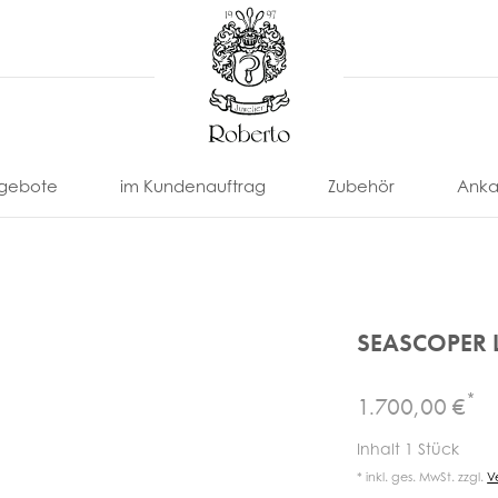
gebote
im Kundenauftrag
Zubehör
Anka
SEASCOPER L
*
1.700,00 €
nonimo
Eberhard
Locman
Paul
U-
Uhrenarmbänder
Uhrenbox
Inhalt
1
Stück
Picot
Boat
Franck
Omega
Tissot
& -Etui
* inkl. ges. MwSt. zzgl.
V
ll
Eterna
Louis
Uhrenbeweger