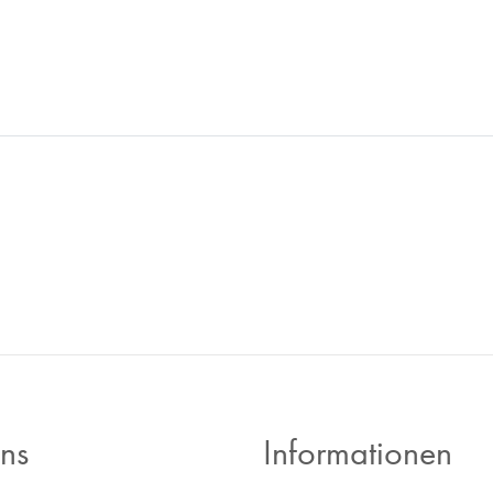
 Ankaufs tätig und bieten
r -Inzahlungnahme - wir sind
ns
Informationen