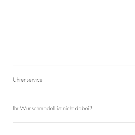
Uhrenservice
Mit großem Engagement, Sachverstand und viel eigener F
Ihr Wunschmodell ist nicht dabei?
sorgen wir für einen einwandfreien Uhrenservice bei Juweli
Bei Juwelier Roberto sind Sie richtig wenn Sie Ihre gebrau