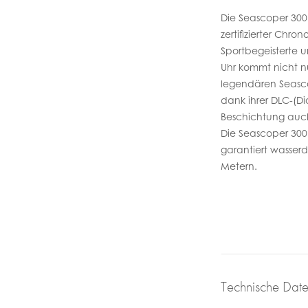
Die Seascoper 300 
zertifizierter Chron
Sportbegeisterte 
Uhr kommt nicht n
legendären Seasco
dank ihrer DLC-(D
Beschichtung auch 
Die Seascoper 300 
garantiert wasserdi
Metern.
Technische Dat