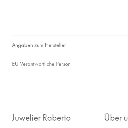
geben wollen. Seit 1997 sind wir im Bereich des Luxusuhren
Ihnen faire und marktorientierte Preis. Ob Uhrenankauf ode
Ihr zuverlässiger Ansprechpartner.
Nehmen Sie Kontakt zu uns auf, wir sind gerne für Sie da!
Angaben zum Hersteller
EU Verantwortliche Person
Juwelier Roberto
Über u