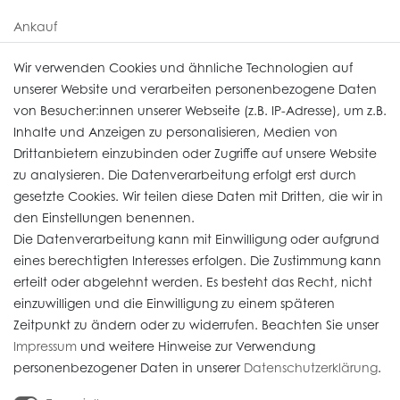
Ankauf
Uhren Service
Wir verwenden Cookies und ähnliche Technologien auf
unserer Website und verarbeiten personenbezogene Daten
von Besucher:innen unserer Webseite (z.B. IP-Adresse), um z.B.
Vertrag widerrufen
Inhalte und Anzeigen zu personalisieren, Medien von
Drittanbietern einzubinden oder Zugriffe auf unsere Website
zu analysieren. Die Datenverarbeitung erfolgt erst durch
Informationen
gesetzte Cookies. Wir teilen diese Daten mit Dritten, die wir in
den Einstellungen benennen.
Die Datenverarbeitung kann mit Einwilligung oder aufgrund
Daten­schutz­erklärung
eines berechtigten Interesses erfolgen. Die Zustimmung kann
erteilt oder abgelehnt werden. Es besteht das Recht, nicht
Widerrufs­recht
einzuwilligen und die Einwilligung zu einem späteren
Impressum
Zeitpunkt zu ändern oder zu widerrufen. Beachten Sie unser
Impressum
und weitere Hinweise zur Verwendung
AGB
personenbezogener Daten in unserer
Daten­schutz­erklärung
.
Versandkosten