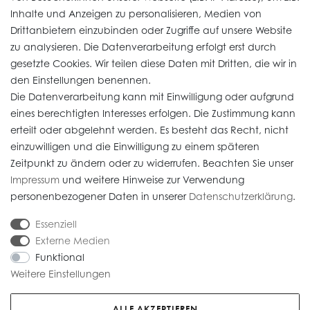
Inhalte und Anzeigen zu personalisieren, Medien von
Drittanbietern einzubinden oder Zugriffe auf unsere Website
zu analysieren. Die Datenverarbeitung erfolgt erst durch
Informationen
gesetzte Cookies. Wir teilen diese Daten mit Dritten, die wir in
den Einstellungen benennen.
Die Datenverarbeitung kann mit Einwilligung oder aufgrund
Daten­schutz­erklärung
eines berechtigten Interesses erfolgen. Die Zustimmung kann
erteilt oder abgelehnt werden. Es besteht das Recht, nicht
Widerrufs­recht
einzuwilligen und die Einwilligung zu einem späteren
Impressum
Zeitpunkt zu ändern oder zu widerrufen. Beachten Sie unser
Impressum
und weitere Hinweise zur Verwendung
AGB
personenbezogener Daten in unserer
Daten­schutz­erklärung
.
Versandkosten
Essenziell
Externe Medien
Funktional
Weitere Einstellungen
* Alle Preise verstehen sich inkl. gesetzl. MwSt. Gebrauchte Artikel (Artikel im
Kundenauftrag) sind nach § 25 A UStG besteuert, die MwSt ist nicht
ALLE AKZEPTIEREN