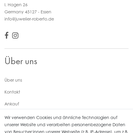
I. Hagen 26
Germany 45127 - Essen
info@juwelier-roberto.de
Über uns
Über uns
Kontakt
Ankauf
Uhren Service
Wir verwenden Cookies und ähnliche Technologien auf
unserer Website und verarbeiten personenbezogene Daten
von Besucher:innen unserer Webseite (z.B. IP-Adresse), um z.B.
Vertrag widerrufen