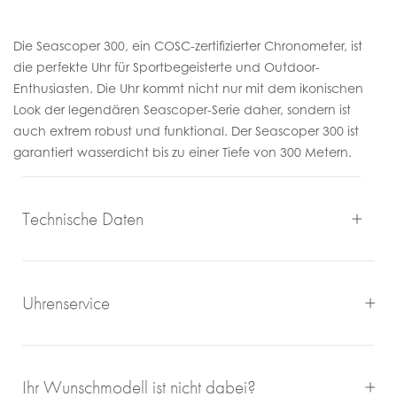
Die Seascoper 300, ein COSC-zertifizierter Chronometer, ist
die perfekte Uhr für Sportbegeisterte und Outdoor-
Enthusiasten. Die Uhr kommt nicht nur mit dem ikonischen
Look der legendären Seascoper-Serie daher, sondern ist
auch extrem robust und funktional. Der Seascoper 300 ist
garantiert wasserdicht bis zu einer Tiefe von 300 Metern.
Technische Daten
Uhrenservice
Mit großem Engagement, Sachverstand und viel eigener
Ihr Wunschmodell ist nicht dabei?
Freude an schönen Uhren sorgen wir für einen