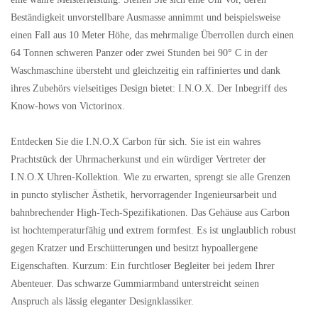
Beständigkeit unvorstellbare Ausmasse annimmt und beispielsweise
einen Fall aus 10 Meter Höhe, das mehrmalige Überrollen durch einen
64 Tonnen schweren Panzer oder zwei Stunden bei 90° C in der
Waschmaschine übersteht und gleichzeitig ein raffiniertes und dank
ihres Zubehörs vielseitiges Design bietet: I.N.O.X. Der Inbegriff des
Know-hows von Victorinox.
Entdecken Sie die I.N.O.X Carbon für sich. Sie ist ein wahres
Prachtstück der Uhrmacherkunst und ein würdiger Vertreter der
I.N.O.X Uhren-Kollektion. Wie zu erwarten, sprengt sie alle Grenzen
in puncto stylischer Ästhetik, hervorragender Ingenieursarbeit und
bahnbrechender High-Tech-Spezifikationen. Das Gehäuse aus Carbon
ist hochtemperaturfähig und extrem formfest. Es ist unglaublich robust
gegen Kratzer und Erschütterungen und besitzt hypoallergene
Eigenschaften. Kurzum: Ein furchtloser Begleiter bei jedem Ihrer
Abenteuer. Das schwarze Gummiarmband unterstreicht seinen
Anspruch als lässig eleganter Designklassiker.