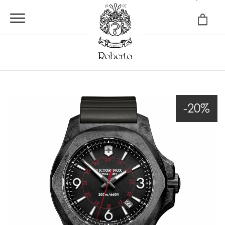
×
-20%