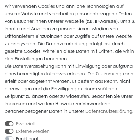
Uhren Service
Wir verwenden Cookies und ähnliche Technologien auf
unserer Website und verarbeiten personenbezogene Daten
von Besucher:innen unserer Webseite (z.B. IP-Adresse), um z.B.
Vertrag widerrufen
Inhalte und Anzeigen zu personalisieren, Medien von
Drittanbietern einzubinden oder Zugriffe auf unsere Website
zu analysieren. Die Datenverarbeitung erfolgt erst durch
Informationen
gesetzte Cookies. Wir teilen diese Daten mit Dritten, die wir in
den Einstellungen benennen.
Die Datenverarbeitung kann mit Einwilligung oder aufgrund
Daten­schutz­erklärung
eines berechtigten Interesses erfolgen. Die Zustimmung kann
erteilt oder abgelehnt werden. Es besteht das Recht, nicht
Widerrufs­recht
einzuwilligen und die Einwilligung zu einem späteren
Impressum
Zeitpunkt zu ändern oder zu widerrufen. Beachten Sie unser
Impressum
und weitere Hinweise zur Verwendung
AGB
personenbezogener Daten in unserer
Daten­schutz­erklärung
.
Versandkosten
Essenziell
Externe Medien
Funktional