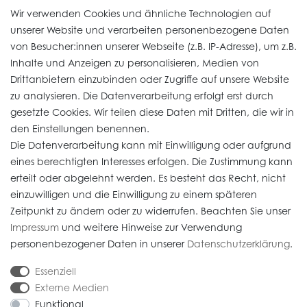
Uhren Service
Wir verwenden Cookies und ähnliche Technologien auf
unserer Website und verarbeiten personenbezogene Daten
von Besucher:innen unserer Webseite (z.B. IP-Adresse), um z.B.
Vertrag widerrufen
Inhalte und Anzeigen zu personalisieren, Medien von
Drittanbietern einzubinden oder Zugriffe auf unsere Website
zu analysieren. Die Datenverarbeitung erfolgt erst durch
Informationen
gesetzte Cookies. Wir teilen diese Daten mit Dritten, die wir in
den Einstellungen benennen.
Die Datenverarbeitung kann mit Einwilligung oder aufgrund
Daten­schutz­erklärung
eines berechtigten Interesses erfolgen. Die Zustimmung kann
erteilt oder abgelehnt werden. Es besteht das Recht, nicht
Widerrufs­recht
einzuwilligen und die Einwilligung zu einem späteren
Impressum
Zeitpunkt zu ändern oder zu widerrufen. Beachten Sie unser
Impressum
und weitere Hinweise zur Verwendung
AGB
personenbezogener Daten in unserer
Daten­schutz­erklärung
.
Versandkosten
Essenziell
Externe Medien
Funktional