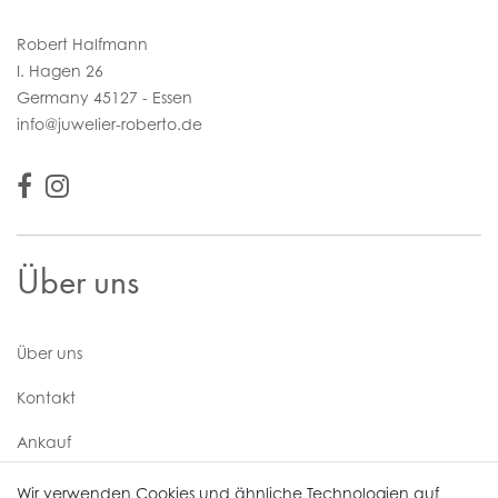
Robert Halfmann
I. Hagen 26
Germany 45127 - Essen
info@juwelier-roberto.de
Über uns
Über uns
Kontakt
Ankauf
Uhren Service
Wir verwenden Cookies und ähnliche Technologien auf