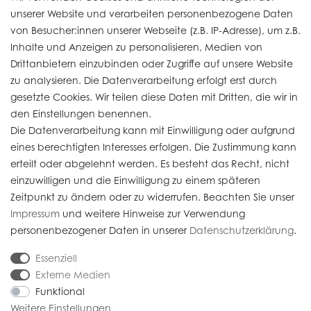
unserer Website und verarbeiten personenbezogene Daten
von Besucher:innen unserer Webseite (z.B. IP-Adresse), um z.B.
Vertrag widerrufen
Inhalte und Anzeigen zu personalisieren, Medien von
Drittanbietern einzubinden oder Zugriffe auf unsere Website
zu analysieren. Die Datenverarbeitung erfolgt erst durch
Informationen
gesetzte Cookies. Wir teilen diese Daten mit Dritten, die wir in
den Einstellungen benennen.
Die Datenverarbeitung kann mit Einwilligung oder aufgrund
Daten­schutz­erklärung
eines berechtigten Interesses erfolgen. Die Zustimmung kann
erteilt oder abgelehnt werden. Es besteht das Recht, nicht
Widerrufs­recht
einzuwilligen und die Einwilligung zu einem späteren
Impressum
Zeitpunkt zu ändern oder zu widerrufen. Beachten Sie unser
Impressum
und weitere Hinweise zur Verwendung
AGB
personenbezogener Daten in unserer
Daten­schutz­erklärung
.
Versandkosten
Essenziell
Externe Medien
Funktional
Weitere Einstellungen