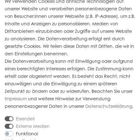
Wir verwenden Cookies und ähnliche Technologien auf
unserer Website und verarbeiten personenbezogene Daten
von Besucher:innen unserer Webseite (z.B. IP-Adresse), um z.B.
Vertrag widerrufen
Inhalte und Anzeigen zu personalisieren, Medien von
Drittanbietern einzubinden oder Zugriffe auf unsere Website
zu analysieren. Die Datenverarbeitung erfolgt erst durch
Informationen
gesetzte Cookies. Wir teilen diese Daten mit Dritten, die wir in
den Einstellungen benennen.
Die Datenverarbeitung kann mit Einwilligung oder aufgrund
Daten­schutz­erklärung
eines berechtigten Interesses erfolgen. Die Zustimmung kann
erteilt oder abgelehnt werden. Es besteht das Recht, nicht
Widerrufs­recht
einzuwilligen und die Einwilligung zu einem späteren
Impressum
Zeitpunkt zu ändern oder zu widerrufen. Beachten Sie unser
Impressum
und weitere Hinweise zur Verwendung
AGB
personenbezogener Daten in unserer
Daten­schutz­erklärung
.
Versandkosten
Essenziell
Externe Medien
Funktional