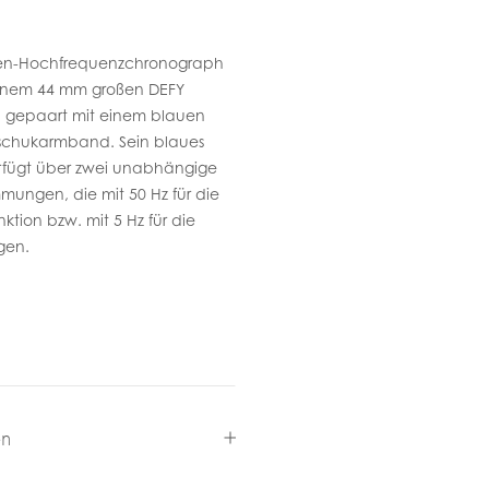
en-Hochfrequenzchronograph
 einem 44 mm großen DEFY
n gepaart mit einem blauen
utschukarmband. Sein blaues
rfügt über zwei unabhängige
ngen, die mit 50 Hz für die
tion bzw. mit 5 Hz für die
gen.
en