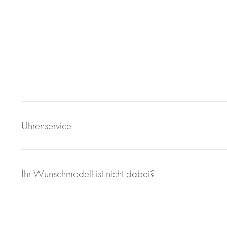
Uhrenservice
Mit großem Engagement, Sachverstand und viel eigener F
Ihr Wunschmodell ist nicht dabei?
sorgen wir für einen einwandfreien Uhrenservice bei Juweli
Bei Juwelier Roberto sind Sie richtig wenn Sie Ihre gebrau
geben wollen. Seit 1997 sind wir im Bereich des Luxusuhren