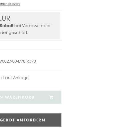
ersandkosten
EUR
Rabatt
bei Vorkasse oder
adengeschäft.
.9002.9004/78.R590
zeit auf Anfrage
EN WARENKORB
NGEBOT ANFORDERN