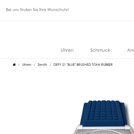
Bei uns finden Sie Ihre Wunschuhr!
Uhren
Schmuck
An
Uhren
Zenith
DEFY 21 "BLUE" BRUSHED TITAN RUBBER
Accutron
Davosa
Graham
Meistersinger
Tissot
Anonimo
Doxa
Gucci
Mido
Titoni
Bigli
Damaso
Fope
K DI
Sonstige
A
Aristo
Dufa
Hamilton
Oris
TSAR
Kuore
Marken
BOMBA
Brahman
Diamond
Giovanni
Be
Bell
Eberhard
Hanhart
Paul