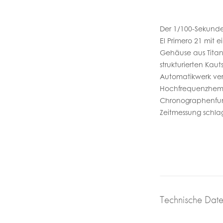
Der 1/100-Sekund
El Primero 21 mit
Gehäuse aus Tita
strukturierten Ka
Automatikwerk ve
Hochfrequenzhemmu
Chronographenfunk
Zeitmessung schla
Technische Dat