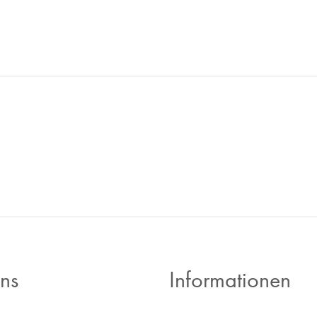
r -Inzahlungnahme - wir sind
ns
Informationen