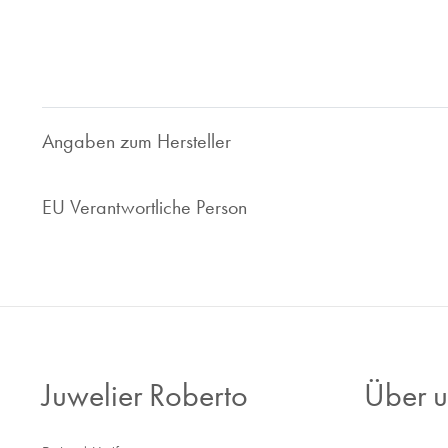
Ihnen faire und marktorientierte Preis. Ob Uhrenankauf ode
Ihr zuverlässiger Ansprechpartner.
Nehmen Sie Kontakt zu uns auf, wir sind gerne für Sie da!
Angaben zum Hersteller
EU Verantwortliche Person
Juwelier Roberto
Über u