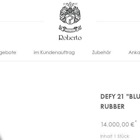
gebote
im Kundenauftrag
Zubehör
Anka
DEFY 21 "BL
RUBBER
*
14.000,00 €
nonimo
Eberhard
Locman
Paul
U-
Uhrenarmbänder
Uhrenbox
Picot
Boat
Franck
Omega
Tissot
& -Etui
ll
Eterna
Louis
Uhrenbeweger
Inhalt
1
Stück