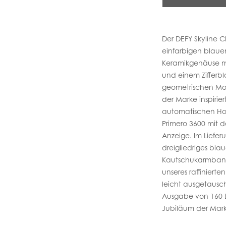
Der DEFY Skyline 
einfarbigen blaue
Keramikgehäuse mi
und einem Zifferbl
geometrischen Mot
der Marke inspirie
automatischen Ho
Primero 3600 mit 
Anzeige. Im Liefer
dreigliedriges bl
Kautschukarmband
unseres raffinier
leicht ausgetausc
Ausgabe von 160 
Jubiläum der Mar