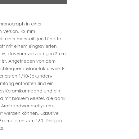
Chronograph in einer
n Version. 42-mm-
t einer mehrseitigen Lünette
att mit einem eingravierten
iv, das vom vierzackigen Stern
rt ist. Angetrieben von dem
chfrequenz-Manufakturwerk El
der ersten 1/10-Sekunden-
umfang enthalten sind ein
aues Keramikarmband und ein
 mit blauem Muster, die dank
ten Armbandwechselsystems
ht werden können. Exklusive
Exemplaren zum 160-jährigen
ke