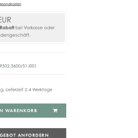
ersandkosten
EUR
Rabatt
bei Vorkasse oder
adengeschäft.
.9502.3600/51.I001
ig, Lieferzeit 2-4 Werktage
EN WARENKORB
NGEBOT ANFORDERN