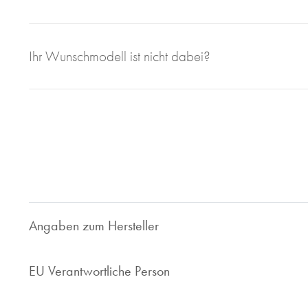
Mit großem Engagement, Sachverstand und viel eigener F
Ihr Wunschmodell ist nicht dabei?
sorgen wir für einen einwandfreien Uhrenservice bei Juweli
Bei Juwelier Roberto sind Sie richtig wenn Sie Ihre gebrau
geben wollen. Seit 1997 sind wir im Bereich des Luxusuhren
Ihnen faire und marktorientierte Preis. Ob Uhrenankauf ode
Ihr zuverlässiger Ansprechpartner.
Nehmen Sie Kontakt zu uns auf, wir sind gerne für Sie da!
Angaben zum Hersteller
EU Verantwortliche Person