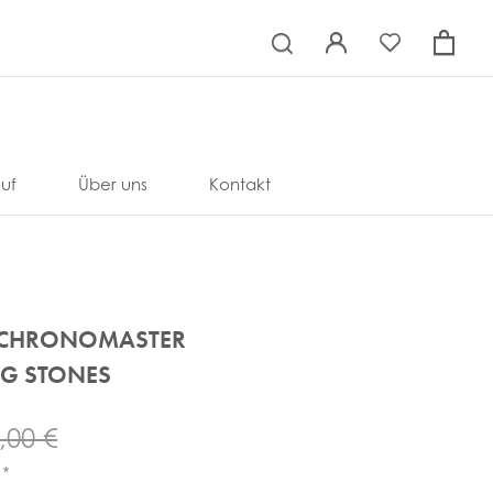
×
uf
Über uns
Kontakt
O CHRONOMASTER
NG STONES
,00 €
*
R