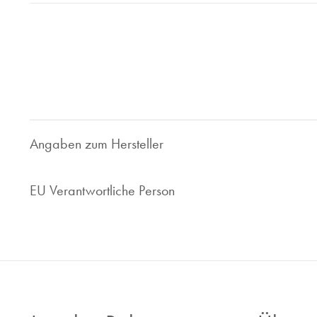
Bei Juwelier Roberto sind Sie richtig wenn Sie Ihre gebrau
geben wollen. Seit 1997 sind wir im Bereich des Luxusuhren
Ihnen faire und marktorientierte Preis. Ob Uhrenankauf ode
Ihr zuverlässiger Ansprechpartner.
Nehmen Sie Kontakt zu uns auf, wir sind gerne für Sie da!
Angaben zum Hersteller
EU Verantwortliche Person