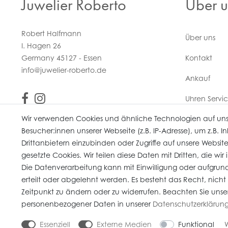
Juwelier Roberto
Über u
Robert Halfmann
Über uns
I. Hagen 26
Germany 45127 - Essen
Kontakt
info@juwelier-roberto.de
Ankauf
Uhren Servi
Wir verwenden Cookies und ähnliche Technologien auf un
Vertrag wi
Besucher:innen unserer Webseite (z.B. IP-Adresse), um z.B. 
Drittanbietern einzubinden oder Zugriffe auf unsere Website
gesetzte Cookies. Wir teilen diese Daten mit Dritten, die wi
Die Datenverarbeitung kann mit Einwilligung oder aufgrund
erteilt oder abgelehnt werden. Es besteht das Recht, nicht
* Alle Preise verstehen sich inkl. gesetzl. MwSt. Gebrauchte Artikel (Artikel 
Zeitpunkt zu ändern oder zu widerrufen. Beachten Sie unse
© copyright 2026 Juwelier Roberto / Alle Rechte vorbehalten / Unser E-Co
personenbezogener Daten in unserer
Daten­schutz­erklärun
Essenziell
Externe Medien
Funktional
W