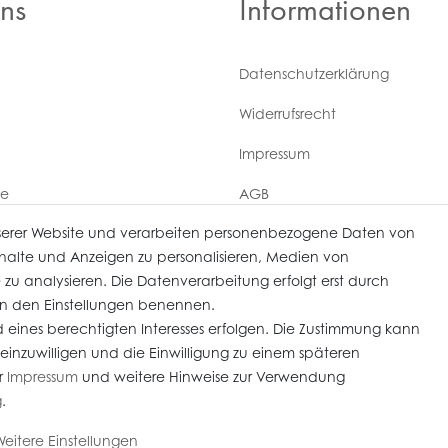
ns
Informationen
Daten­schutz­erklärung
Widerrufs­recht
Impressum
ce
AGB
serer Website und verarbeiten personenbezogene Daten von
Versandkosten
derrufen
Inhalte und Anzeigen zu personalisieren, Medien von
 zu analysieren. Die Datenverarbeitung erfolgt erst durch
r in den Einstellungen benennen.
 eines berechtigten Interesses erfolgen. Die Zustimmung kann
 einzuwilligen und die Einwilligung zu einem späteren
im Kundenauftrag) sind nach § 25 A UStG besteuert, die MwSt ist nicht ausweisbar. Alle 
r
Impressum
und weitere Hinweise zur Verwendung
mmerce-Partner:
Heiter.net
g
.
eitere Einstellungen