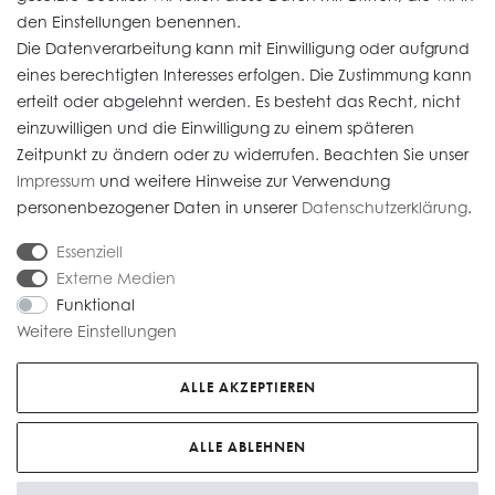
den Einstellungen benennen.
Die Datenverarbeitung kann mit Einwilligung oder aufgrund
Daten­schutz­erklärung
eines berechtigten Interesses erfolgen. Die Zustimmung kann
erteilt oder abgelehnt werden. Es besteht das Recht, nicht
Widerrufs­recht
einzuwilligen und die Einwilligung zu einem späteren
Impressum
Zeitpunkt zu ändern oder zu widerrufen. Beachten Sie unser
Impressum
und weitere Hinweise zur Verwendung
AGB
personenbezogener Daten in unserer
Daten­schutz­erklärung
.
Versandkosten
Essenziell
Externe Medien
Funktional
Weitere Einstellungen
* Alle Preise verstehen sich inkl. gesetzl. MwSt. Gebrauchte Artikel (Artikel im
Kundenauftrag) sind nach § 25 A UStG besteuert, die MwSt ist nicht
ALLE AKZEPTIEREN
ausweisbar. Alle Preise zzgl.
Versandkosten
© copyright 2026 Juwelier Roberto / Alle Rechte vorbehalten / Unser E-
ALLE ABLEHNEN
Commerce-Partner:
Heiter.net