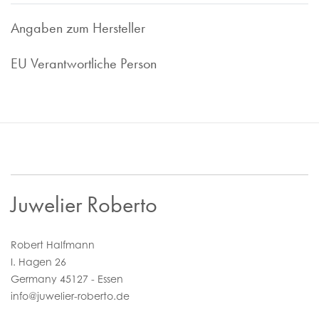
1997 sind wir im Bereich des Luxusuhren Ankaufs tätig und
bieten Ihnen faire und marktorientierte Preis. Ob
Angaben zum Hersteller
Uhrenankauf oder -Inzahlungnahme - wir sind Ihr
zuverlässiger Ansprechpartner.
Nehmen Sie Kontakt zu uns auf, wir sind gerne für Sie da!
EU Verantwortliche Person
Juwelier Roberto
Robert Halfmann
I. Hagen 26
Germany 45127 - Essen
info@juwelier-roberto.de