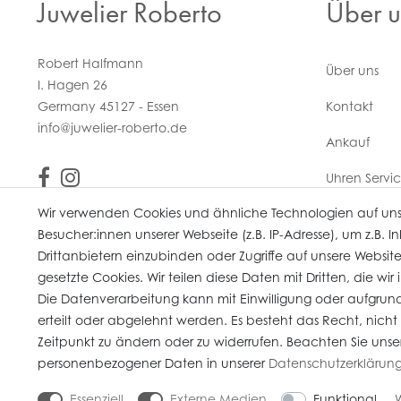
Juwelier Roberto
Über u
Robert Halfmann
Über uns
I. Hagen 26
Germany 45127 - Essen
Kontakt
info@juwelier-roberto.de
Ankauf
Uhren Servi
Wir verwenden Cookies und ähnliche Technologien auf un
Vertrag wi
Besucher:innen unserer Webseite (z.B. IP-Adresse), um z.B. 
Drittanbietern einzubinden oder Zugriffe auf unsere Website
gesetzte Cookies. Wir teilen diese Daten mit Dritten, die wi
Die Datenverarbeitung kann mit Einwilligung oder aufgrund
erteilt oder abgelehnt werden. Es besteht das Recht, nicht
* Alle Preise verstehen sich inkl. gesetzl. MwSt. Gebrauchte Artikel (Artikel 
Zeitpunkt zu ändern oder zu widerrufen. Beachten Sie unse
© copyright 2026 Juwelier Roberto / Alle Rechte vorbehalten / Unser E-Co
personenbezogener Daten in unserer
Daten­schutz­erklärun
Essenziell
Externe Medien
Funktional
W