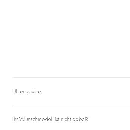
Uhrenservice
Mit großem Engagement, Sachverstand und viel eigener F
Ihr Wunschmodell ist nicht dabei?
sorgen wir für einen einwandfreien Uhrenservice bei Juweli