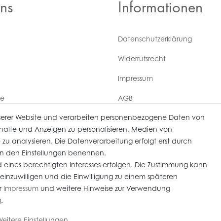
ns
Informationen
Daten­schutz­erklärung
Widerrufs­recht
Impressum
ce
AGB
serer Website und verarbeiten personenbezogene Daten von
Versandkosten
derrufen
Inhalte und Anzeigen zu personalisieren, Medien von
 zu analysieren. Die Datenverarbeitung erfolgt erst durch
r in den Einstellungen benennen.
 eines berechtigten Interesses erfolgen. Die Zustimmung kann
 einzuwilligen und die Einwilligung zu einem späteren
im Kundenauftrag) sind nach § 25 A UStG besteuert, die MwSt ist nicht ausweisbar. Alle 
r
Impressum
und weitere Hinweise zur Verwendung
mmerce-Partner:
Heiter.net
g
.
eitere Einstellungen