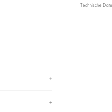
Technische Dat
reude an schönen Uhren
er Roberto.