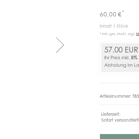
Muller
Erard
Pequignet
Union
Sinn
Zenith
Uhrenständer
Franck
ss
Glashütte
MeisterSinger
*
60,00 €
Muller
Maurice
Rado
lgari
Lacroix
Victorinox
Frederique
Seiko
Inhalt
1
Stück
rtina
Constant
Meistersinger
Zenith
* inkl. ges. MwSt. zzgl.
V
Tag
hronoswiss
Graham
Mido
Heuer
57.00 EUR
avosa
Gucci
Oris
TW
5% 
Ihr Preis inkl.
Steel
Abholung im L
ufa
Junghans
Artikelnummer:
T8
Sofort versandfert