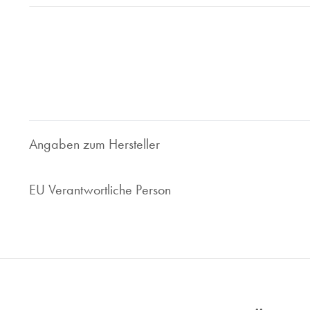
Bei Juwelier Roberto sind Sie richtig wenn Sie Ihre gebrau
geben wollen. Seit 1997 sind wir im Bereich des Luxusuhren
Ihnen faire und marktorientierte Preis. Ob Uhrenankauf ode
Ihr zuverlässiger Ansprechpartner.
Nehmen Sie Kontakt zu uns auf, wir sind gerne für Sie da!
Angaben zum Hersteller
EU Verantwortliche Person