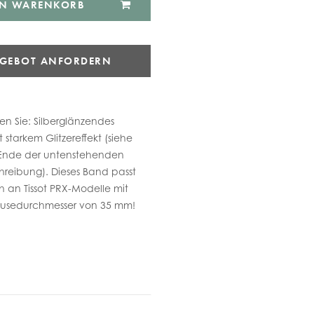
EN WARENKORB
NGEBOT ANFORDERN
en Sie: Silberglänzendes
starkem Glitzereffekt (siehe
Ende der untenstehenden
reibung). Dieses Band passt
ch an Tissot PRX-Modelle mit
usedurchmesser von 35 mm!