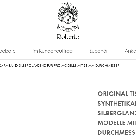
gebote
im Kundenauftrag
Zubehör
Anka
IKARMBAND SILBERGLÄNZEND FÜR PRX-MODELLE MIT 35 MM DURCHMESSER
ORIGINAL T
SYNTHETIK
SILBERGLÄN
MODELLE MI
nonimo
Eberhard
Locman
Paul
U-
Uhrenarmbänder
Uhrenbox
Picot
Boat
Franck
Omega
Tissot
& -Etui
DURCHMESS
ll
Eterna
Louis
Uhrenbeweger