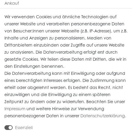
Ankauf
Uhren Service
Wir verwenden Cookies und ähnliche Technologien auf
unserer Website und verarbeiten personenbezogene Daten
von Besucher:innen unserer Webseite (z.B. IP-Adresse), um z.B.
Vertrag widerrufen
Inhalte und Anzeigen zu personalisieren, Medien von
Drittanbietern einzubinden oder Zugriffe auf unsere Website
zu analysieren. Die Datenverarbeitung erfolgt erst durch
Informationen
gesetzte Cookies. Wir teilen diese Daten mit Dritten, die wir in
den Einstellungen benennen.
Die Datenverarbeitung kann mit Einwilligung oder aufgrund
Daten­schutz­erklärung
eines berechtigten Interesses erfolgen. Die Zustimmung kann
erteilt oder abgelehnt werden. Es besteht das Recht, nicht
Widerrufs­recht
einzuwilligen und die Einwilligung zu einem späteren
Impressum
Zeitpunkt zu ändern oder zu widerrufen. Beachten Sie unser
Impressum
und weitere Hinweise zur Verwendung
AGB
personenbezogener Daten in unserer
Daten­schutz­erklärung
.
Versandkosten
Essenziell